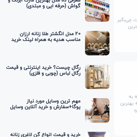
معرفی ده مدل بهترین مارک آبرنگ و
گواش (حرفه ایی و مبتدی)
ت چی‌بگیر
ترین
20 مدل انگشتر طلا زنانه ارزان
مناسب هدیه به همراه لینک خرید
رگال چیست؟ خرید اینترنتی و قیمت
رگال لباس (چوبی و فلزی)
 به
مهم ترین وسایل مورد نیاز
ه بهترین
یوگا+سفارش و خرید آنلاین وسایل
د
یوگا
خرید و قیمت انواع گن لاغری زنانه