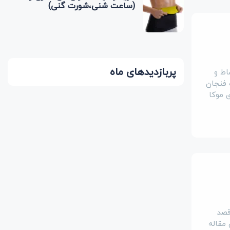
(ساعت شنی،شورت گنی)
پربازدیدهای ماه
اط و
 فنجان
 موکا
قصد
 مقاله