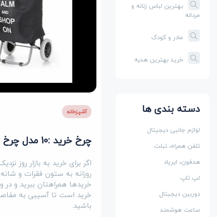
بهترین لباس زنانه و
مردانه
مادر و کودک
خرید بهترین هدیه
دسته بندی ها
آشپزخانه
لوازم جانبی دیجیتال
چرخ خرید :10 مدل چرخ خرید دستی باکیفیت و ارزان (پرفروش ترین)
تلفن همراه، تبلت
اگر برای خرید به بازار روز نزد
هدفون، ایرپاد
روزانه به ستون فقرات و شانه‌ه
لپ تاپ
خریدها همراهتان ببرید و در 
خرید است تا آسیبی به مفاصل
دوربین دیجیتال
باشید.
ساعت هوشمند