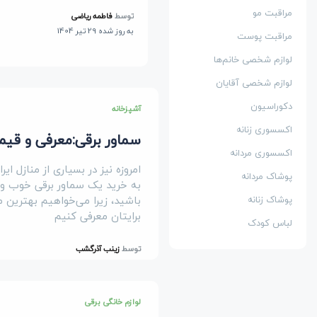
مراقبت مو
توسط
فاطمه ریاضی
به روز شده 29 تیر 1404
مراقبت پوست
لوازم شخصی خانم‌ها
لوازم شخصی آقایان
دکوراسیون
آشپزخانه
اکسسوری زنانه
سماور برقی:معرفی و قیم
اکسسوری مردانه
امروزه نیز در بسیاری از منازل ای
پوشاک مردانه
به خرید یک سماور برقی خوب و ب
باشید، زیرا می‌خواهیم بهترین م
پوشاک زنانه
برایتان معرفی کنیم
لباس کودک
توسط
زینب آذرگشب
لوازم خانگی برقی