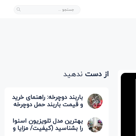
از دست
ندهید
باربند دوچرخه: راهنمای خرید
و قیمت باربند حمل دوچرخه
(صندوقی، سقفی)
بهترین مدل تلویزیون اسنوا
را بشناسید (کیفیت/ مزایا و
معایب)