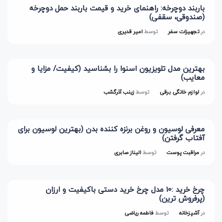
باربند دوچرخه: راهنمای خرید و قیمت باربند حمل دوچرخه
(صندوقی، سقفی)
در
تجهیزات سفر
توسط
امیر قدیری
بهترین مدل تلویزیون اسنوا را بشناسید (کیفیت/ مزایا و
معایب)
در
لوازم خانگی برقی
توسط
زینب آذرگشب
معرفی لوسیون و روغن برنزه کننده بدن (بهترین لوسیون برای
آفتاب گرفتن)
در
مراقبت پوست
توسط
الیناز صابری
چرخ خرید :10 مدل چرخ خرید دستی باکیفیت و ارزان
(پرفروش ترین)
در
آشپزخانه
توسط
فاطمه ریاضی