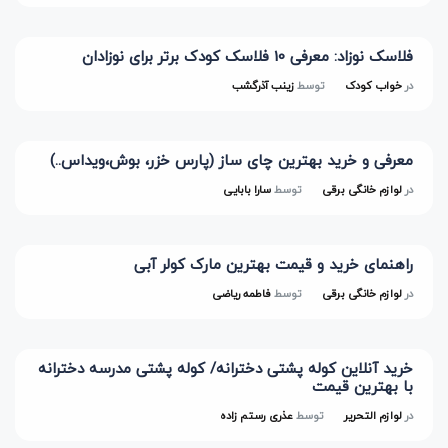
فلاسک نوزاد: معرفی 10 فلاسک کودک برتر برای نوزادان
در
خواب کودک
توسط
زینب آذرگشب
معرفی و خرید بهترین چای ساز (پارس خزر، بوش،ویداس..)
در
لوازم خانگی برقی
توسط
سارا بابایی
راهنمای خرید و قیمت بهترین مارک کولر آبی
در
لوازم خانگی برقی
توسط
فاطمه ریاضی
خرید آنلاین کوله پشتی دخترانه/ کوله پشتی مدرسه دخترانه
با بهترین قیمت
در
لوازم التحریر
توسط
عذری رستم زاده