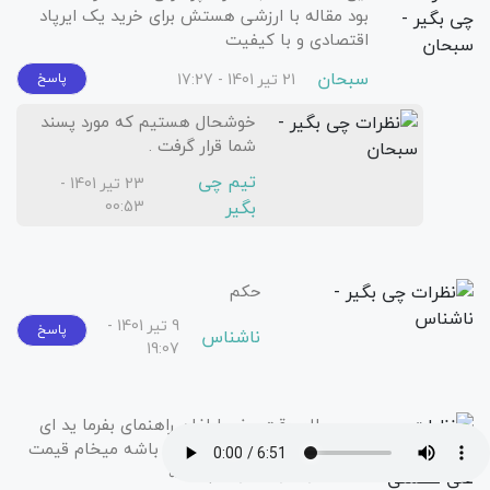
بود مقاله با ارزشی هستش برای خرید یک ایرپاد
اقتصادی و با کیفیت
سبحان
21 تیر 1401 - 17:27
پاسخ
خوشحال هستیم که مورد پسند
شما قرار گرفت .
تیم چی
23 تیر 1401 -
بگیر
00:53
حکم
9 تیر 1401 -
پاسخ
ناشناس
19:07
سلام وقت بخیر لطفان راهنمای بفرما ید ای
پاد خوب وراحت در گوش باشه میخام قیمت
حدود دو الا دو نیم باشه