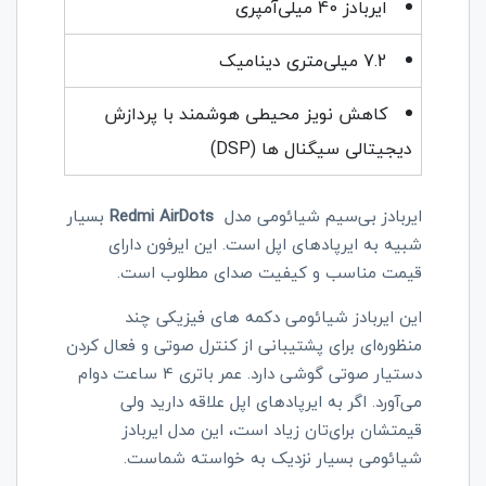
ایربادز 40 میلی‌آمپری
7.2 میلی‌متری دینامیک
کاهش نویز محیطی هوشمند با پردازش
دیجیتالی سیگنال ها (
DSP
)
ایربادز بی‌سیم شیائومی مدل
Redmi AirDots
بسیار
شبیه به ایرپادهای اپل است. این ایرفون دارای
قیمت مناسب و کیفیت صدای مطلوب است.
این ایربادز شیائومی دکمه های فیزیکی چند
منظوره‌ای برای پشتیبانی از کنترل صوتی و فعال کردن
دستیار صوتی گوشی دارد. عمر باتری 4 ساعت دوام
می‌آورد. اگر به ایرپادهای اپل علاقه دارید ولی
قیمتشان برای‌تان زیاد است، این مدل ایربادز
شیائومی بسیار نزدیک به خواسته شماست.