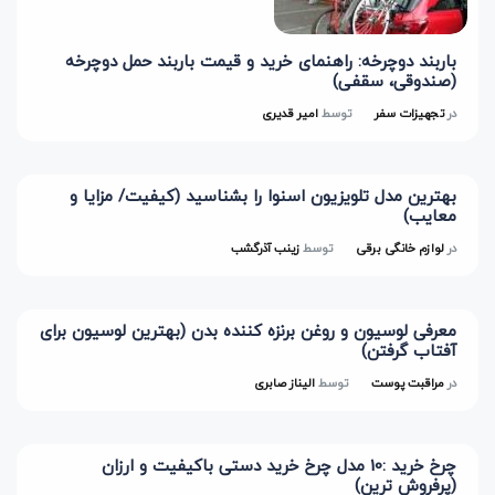
باربند دوچرخه: راهنمای خرید و قیمت باربند حمل دوچرخه
(صندوقی، سقفی)
در
تجهیزات سفر
توسط
امیر قدیری
بهترین مدل تلویزیون اسنوا را بشناسید (کیفیت/ مزایا و
معایب)
در
لوازم خانگی برقی
توسط
زینب آذرگشب
معرفی لوسیون و روغن برنزه کننده بدن (بهترین لوسیون برای
آفتاب گرفتن)
در
مراقبت پوست
توسط
الیناز صابری
چرخ خرید :10 مدل چرخ خرید دستی باکیفیت و ارزان
(پرفروش ترین)