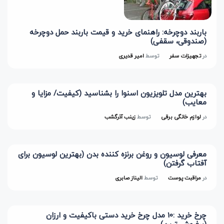
باربند دوچرخه: راهنمای خرید و قیمت باربند حمل دوچرخه
(صندوقی، سقفی)
در
تجهیزات سفر
توسط
امیر قدیری
بهترین مدل تلویزیون اسنوا را بشناسید (کیفیت/ مزایا و
معایب)
در
لوازم خانگی برقی
توسط
زینب آذرگشب
معرفی لوسیون و روغن برنزه کننده بدن (بهترین لوسیون برای
آفتاب گرفتن)
در
مراقبت پوست
توسط
الیناز صابری
چرخ خرید :10 مدل چرخ خرید دستی باکیفیت و ارزان