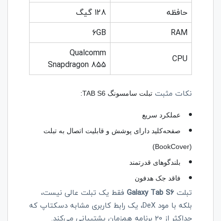
حافظه
128 گیگ
6GB
RAM
Qualcomm
CPU
Snapdragon 855
نکات مثبت
تبلت سامسونگ TAB S6:
عملکرد سریع
صفحه‌کلید دارای پوشش و قابلیت اتصال به تبلت
(BookCover)
بلندگوهای قدرتمند
فاقد جک هدفون
تبلت
alaxy Tab S6
G
فقط یک تبلت عالی نیست،
بلکه با مود
DeX
، یک رابط کاربری مشابه دسکتاپ که
حداکثر از 20 برنامه هم‌زمان پشتیبانی می‌کند.