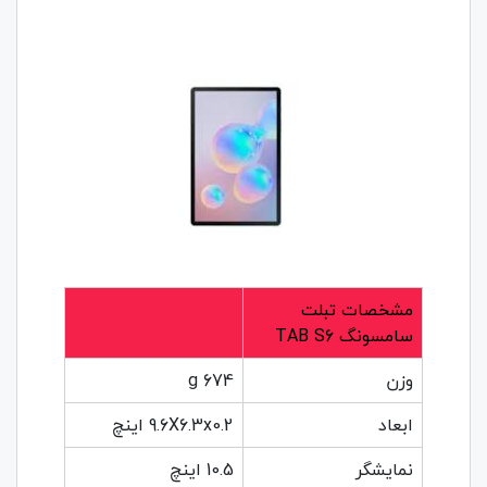
مشخصات تبلت
سامسونگ TAB S6
وزن
674 g
ابعاد
9.6X6.3x0.2 اینچ
نمایشگر
10.5 اینچ