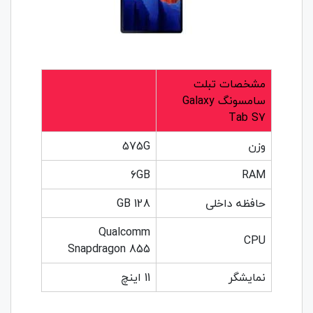
مشخصات تبلت
سامسونگ Galaxy
Tab S7
وزن
575G
6GB
RAM
حافظه داخلی
128 GB
Qualcomm
CPU
Snapdragon 855
نمایشگر
11 اینچ