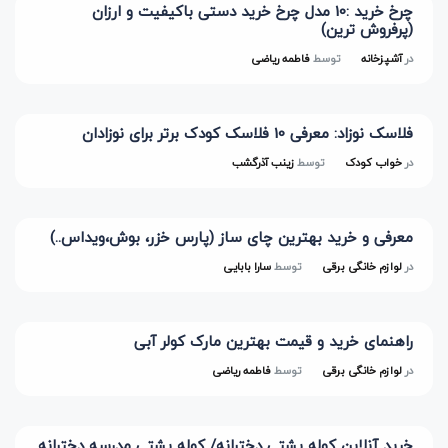
چرخ خرید :10 مدل چرخ خرید دستی باکیفیت و ارزان
(پرفروش ترین)
در
آشپزخانه
توسط
فاطمه ریاضی
فلاسک نوزاد: معرفی 10 فلاسک کودک برتر برای نوزادان
در
خواب کودک
توسط
زینب آذرگشب
معرفی و خرید بهترین چای ساز (پارس خزر، بوش،ویداس..)
در
لوازم خانگی برقی
توسط
سارا بابایی
راهنمای خرید و قیمت بهترین مارک کولر آبی
در
لوازم خانگی برقی
توسط
فاطمه ریاضی
خرید آنلاین کوله پشتی دخترانه/ کوله پشتی مدرسه دخترانه