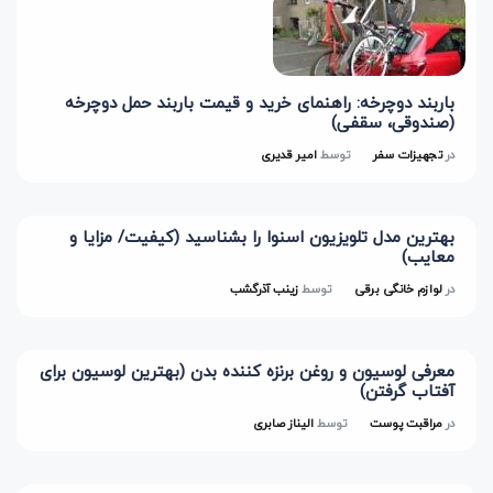
باربند دوچرخه: راهنمای خرید و قیمت باربند حمل دوچرخه
(صندوقی، سقفی)
در
تجهیزات سفر
توسط
امیر قدیری
بهترین مدل تلویزیون اسنوا را بشناسید (کیفیت/ مزایا و
معایب)
در
لوازم خانگی برقی
توسط
زینب آذرگشب
معرفی لوسیون و روغن برنزه کننده بدن (بهترین لوسیون برای
آفتاب گرفتن)
در
مراقبت پوست
توسط
الیناز صابری