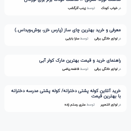
در
خواب کودک
توسط
زینب آذرگشب
معرفی و خرید بهترین چای ساز (پارس خزر، بوش،ویداس..)
در
لوازم خانگی برقی
توسط
سارا بابایی
راهنمای خرید و قیمت بهترین مارک کولر آبی
در
لوازم خانگی برقی
توسط
فاطمه ریاضی
خرید آنلاین کوله پشتی دخترانه/ کوله پشتی مدرسه دخترانه
با بهترین قیمت
در
لوازم التحریر
توسط
عذری رستم زاده