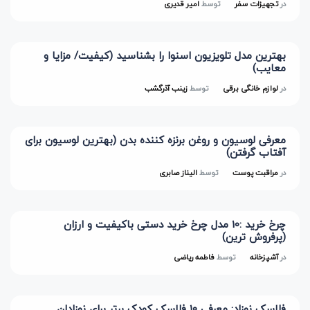
در
تجهیزات سفر
توسط
امیر قدیری
بهترین مدل تلویزیون اسنوا را بشناسید (کیفیت/ مزایا و
معایب)
در
لوازم خانگی برقی
توسط
زینب آذرگشب
معرفی لوسیون و روغن برنزه کننده بدن (بهترین لوسیون برای
آفتاب گرفتن)
در
مراقبت پوست
توسط
الیناز صابری
چرخ خرید :10 مدل چرخ خرید دستی باکیفیت و ارزان
(پرفروش ترین)
در
آشپزخانه
توسط
فاطمه ریاضی
فلاسک نوزاد: معرفی 10 فلاسک کودک برتر برای نوزادان