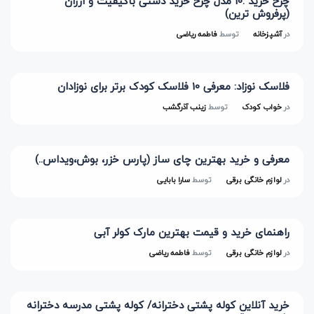
چرخ خرید :10 مدل چرخ خرید دستی باکیفیت و ارزان
(پرفروش ترین)
در
آشپزخانه
توسط
فاطمه ریاضی
فلاسک نوزاد: معرفی 10 فلاسک کودک برتر برای نوزادان
در
خواب کودک
توسط
زینب آذرگشب
معرفی و خرید بهترین چای ساز (پارس خزر، بوش،ویداس..)
در
لوازم خانگی برقی
توسط
سارا بابایی
راهنمای خرید و قیمت بهترین مارک کولر آبی
در
لوازم خانگی برقی
توسط
فاطمه ریاضی
خرید آنلاین کوله پشتی دخترانه/ کوله پشتی مدرسه دخترانه