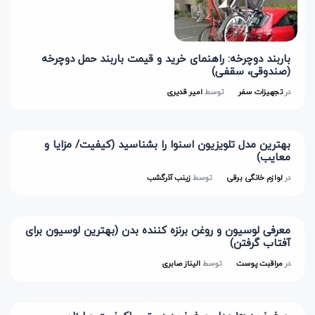
باربند دوچرخه: راهنمای خرید و قیمت باربند حمل دوچرخه
(صندوقی، سقفی)
در
تجهیزات سفر
توسط
امیر قدیری
بهترین مدل تلویزیون اسنوا را بشناسید (کیفیت/ مزایا و
معایب)
در
لوازم خانگی برقی
توسط
زینب آذرگشب
معرفی لوسیون و روغن برنزه کننده بدن (بهترین لوسیون برای
آفتاب گرفتن)
در
مراقبت پوست
توسط
الیناز صابری