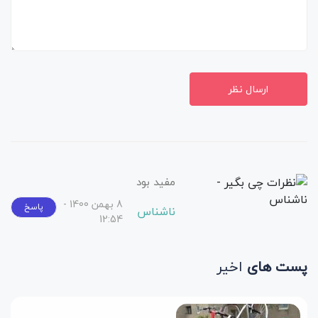
ارسال نظر
مفید بود
8 بهمن 1400 -
پاسخ
ناشناس
12:54
پست های
اخیر