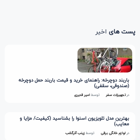
پست های
اخیر
باربند دوچرخه: راهنمای خرید و قیمت باربند حمل دوچرخه
(صندوقی، سقفی)
در
تجهیزات سفر
توسط
امیر قدیری
بهترین مدل تلویزیون اسنوا را بشناسید (کیفیت/ مزایا و
معایب)
در
لوازم خانگی برقی
توسط
زینب آذرگشب