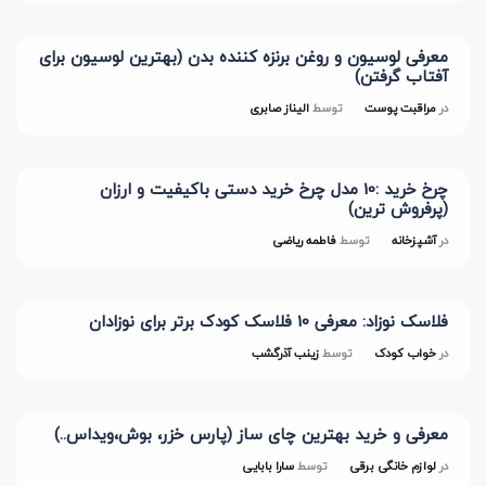
معرفی لوسیون و روغن برنزه کننده بدن (بهترین لوسیون برای
آفتاب گرفتن)
در
مراقبت پوست
توسط
الیناز صابری
چرخ خرید :10 مدل چرخ خرید دستی باکیفیت و ارزان
(پرفروش ترین)
در
آشپزخانه
توسط
فاطمه ریاضی
فلاسک نوزاد: معرفی 10 فلاسک کودک برتر برای نوزادان
در
خواب کودک
توسط
زینب آذرگشب
معرفی و خرید بهترین چای ساز (پارس خزر، بوش،ویداس..)
در
لوازم خانگی برقی
توسط
سارا بابایی