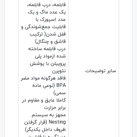
قابلمه، درب قابلمه،
یک عدد ماگ و یک
عدد اسپورک با
قابلیت جمع‌شوندگی و
قفل شدن( ترکیب
قاشق و چنگال)
درب قابلمه ساخته
شده ازمواد پلی
پروپیلن با پوشش
سایر توضیحات
نئوپرن
فاقد هر‌گونه مواد مضر
BPA (نوعی ماده
سمی)
کاملا عایق و مقاوم در
برابر حرارت
مجهز به سیستم
Nesting (قرار گرفتن
ظروف داخل یکدیگر)
دستگیره با قابلیت