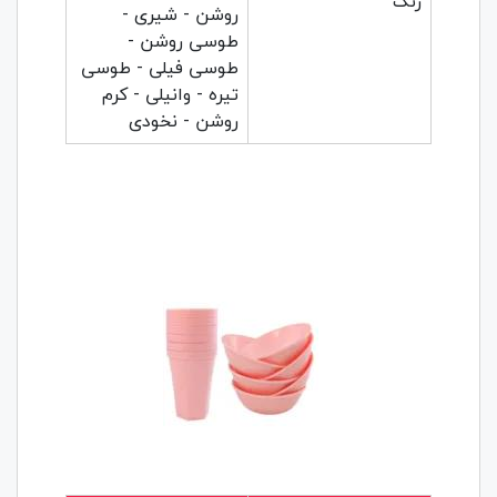
رنگ
روشن - شیری -
طوسی روشن -
طوسی فیلی - طوسی
تیره - وانیلی - کرم
روشن - نخودی