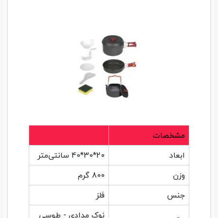
مشخصات
ابعاد
20*30*40 سانتی‌متر
وزن
800 گرم
جنس
فلز
نوک مدادی - طوسی