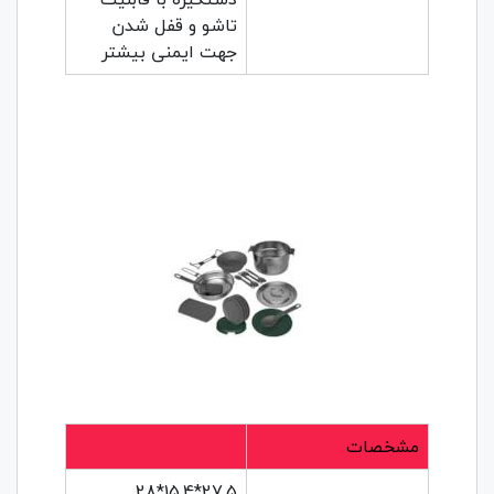
تاشو و قفل شدن
جهت ایمنی بیشتر
مشخصات
27.5*15.4*28