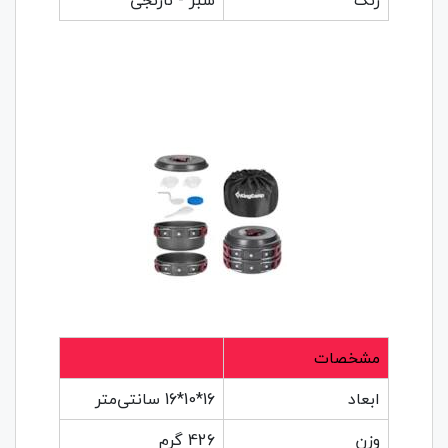
رنگ
سبز - نارنجی
مشخصات
ابعاد
16*10*16 سانتی‌متر
وزن
426 گرم