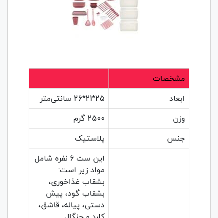
مشخصات
ابعاد
25*21*26 سانتی‌متر
وزن
2500 گرم
جنس
پلاستیک
این ست 6 نفره شامل
مواد زیر است:
بشقاب غذاخوری،
بشقاب گود، پیش
دستی، پیاله، قاشق،
کارد و چنگال