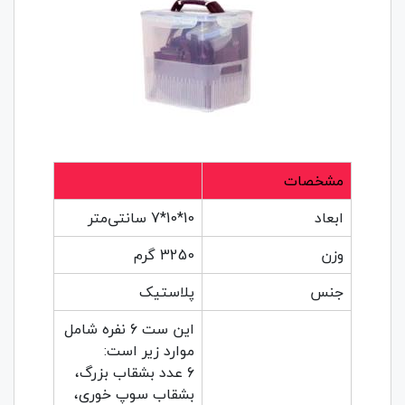
مشخصات
ابعاد
10*10*7 سانتی‌متر
وزن
3250 گرم
جنس
پلاستیک
این ست 6 نفره شامل
موارد زیر است:
6 عدد بشقاب بزرگ،
بشقاب سوپ خوری،