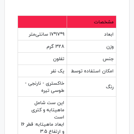
مشخصات
ابعاد
9*17*17 سانتی‌متر
وزن
328 گرم
جنس
تفلون
امکان استفاده توسط
یک نفر
خاکستری - نارنجی -
رنگ
طوسی تیره
این ست شامل
ماهیتابه و کتری
است
ابعاد ماهیتابه: قطر 16
و ارتفاع 3.5