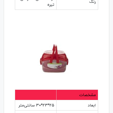
رنگ
تیره
مشخصات
ابعاد
25*23*30 سانتی‌متر