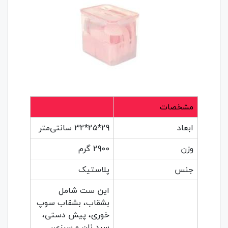
مشخصات
ابعاد
29*25*32 سانتی‌متر
وزن
2900 گرم
جنس
پلاستیک
این ست شامل
بشقاب، بشقاب سوپ
خوری، پیش دستی،
سبد نان و سبزی،