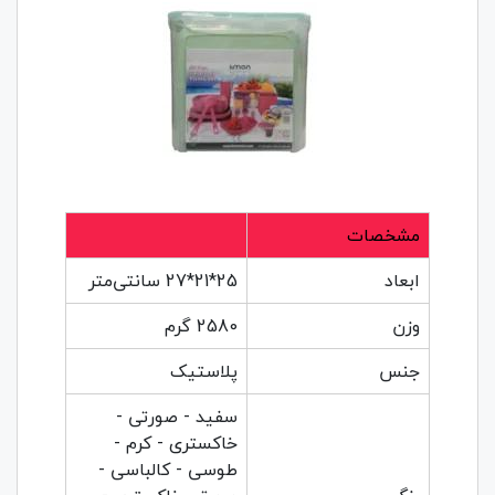
مشخصات
ابعاد
25*21*27 سانتی‌متر
وزن
2580 گرم
جنس
پلاستیک
سفید - صورتی -
خاکستری - کرم -
طوسی - کالباسی -