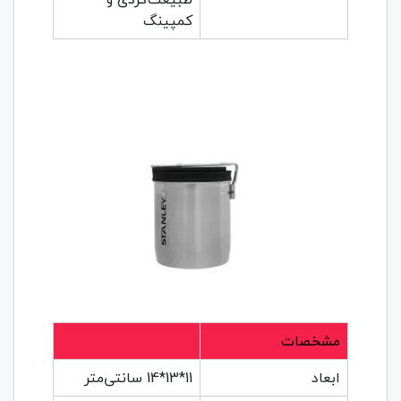
کمپینگ
مشخصات
ابعاد
11*13*14 سانتی‌متر