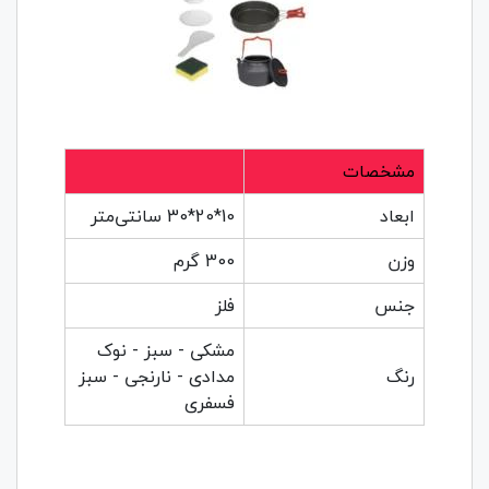
مشخصات
ابعاد
10*20*30 سانتی‌متر
وزن
300 گرم
جنس
فلز
مشکی - سبز - نوک
رنگ
مدادی - نارنجی - سبز
فسفری