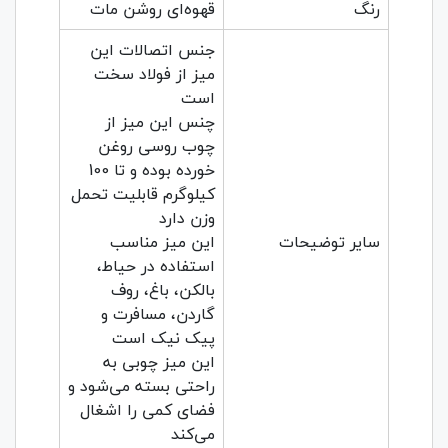
رنگ
قهوه‌ای روشن مات
جنس اتصالات این
میز از فولاد سخت
است
چنس این میز از
چوب روسی روغن
خورده بوده و تا 100
کیلوگرم قابلیت تحمل
وزن دارد
سایر توضیحات
این میز مناسب
استفاده در حیاط،
بالکن، باغ، روف
گاردن، مسافرت و
پیک نیک است
این میز چوبی به
راحتی بسته می‌شود و
فضای کمی را اشغال
می‌کند