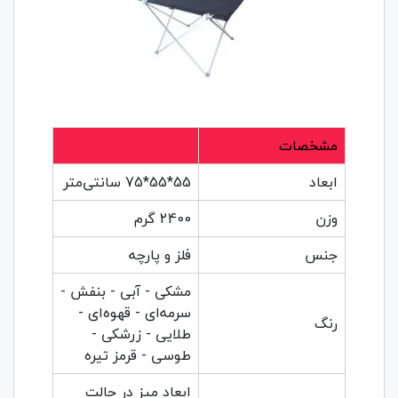
مشخصات
ابعاد
55*55*75 سانتی‌متر
وزن
2400 گرم
جنس
فلز و پارچه
مشکی - آبی - بنفش -
سرمه‌ای - قهوه‌ای -
رنگ
طلایی - زرشکی -
طوسی - قرمز تیره
ابعاد میز در حالت