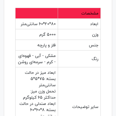
مشخصات
ابعاد
80*20*60 سانتی‌متر
وزن
5000 گرم
جنس
فلز و پارچه
مشکی - آبی - قهوه‌ای
رنگ
- کرم - سرمه‌ای روشن
ابعاد میز در حالت
بسته: 75*5*5
سانتی‌متر
تحمل وزن میز:
حداکثر 65 کیلوگرم
ابعاد صندلی در حالت
سایر توضیحات
بسته: 8*60*60
سانتی‌متر