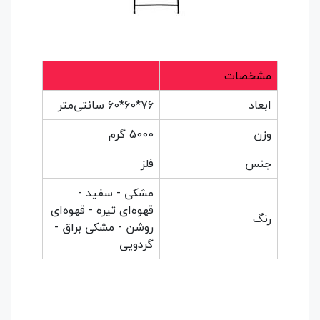
مشخصات
ابعاد
76*60*60 سانتی‌متر
وزن
5000 گرم
جنس
فلز
مشکی - سفید -
قهوه‌ای تیره - قهوه‌ای
رنگ
روشن - مشکی براق -
گردویی