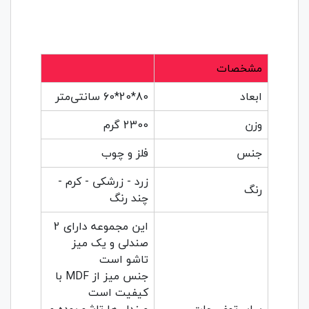
مشخصات
ابعاد
80*20*60 سانتی‌متر
وزن
2300 گرم
جنس
فلز و چوب
زرد - زرشکی - کرم -
رنگ
چند رنگ
این مجموعه دارای 2
صندلی و یک میز
تاشو است
جنس میز از MDF با
کیفیت است