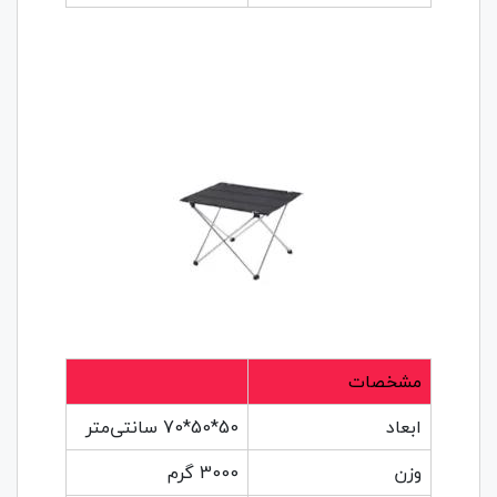
مشخصات
ابعاد
50*50*70 سانتی‌متر
وزن
3000 گرم