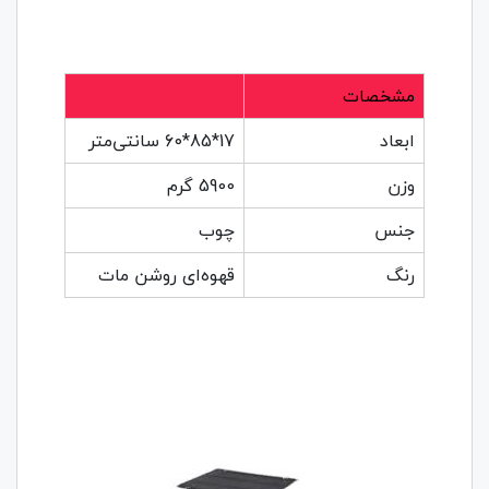
مشخصات
ابعاد
17*85*60 سانتی‌متر
وزن
5900 گرم
جنس
چوب
رنگ
قهوه‌ای روشن مات