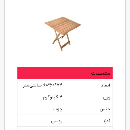
مشخصات
ابعاد
74*60*60 سانتی‌متر
وزن
4 کیلوگرم
جنس
چوب
نوع
روسی