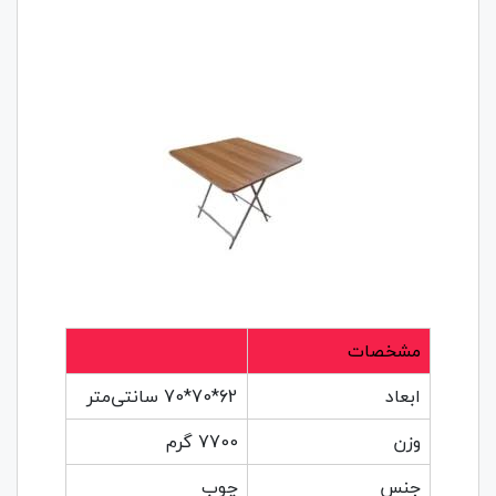
مشخصات
ابعاد
62*70*70 سانتی‌متر
وزن
7700 گرم
جنس
چوب