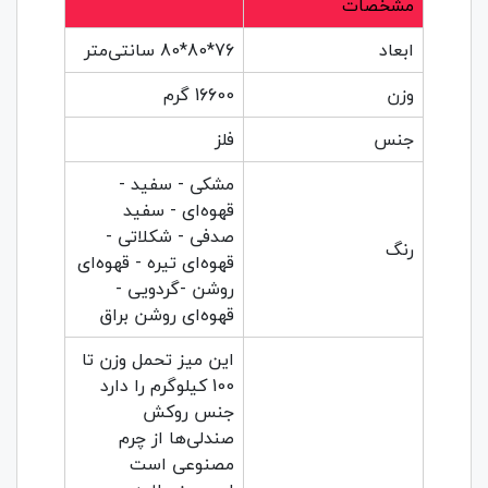
مشخصات
ابعاد
76*80*80 سانتی‌متر
وزن
16600 گرم
جنس
فلز
مشکی - سفید -
قهوه‌ای - سفید
صدفی - شکلاتی -
رنگ
قهوه‌ای تیره - قهوه‌ای
روشن -گردویی -
قهوه‌ای روشن براق
این میز تحمل وزن تا
100 کیلوگرم را دارد
جنس روکش‌
صندلی‌ها از چرم
مصنوعی است