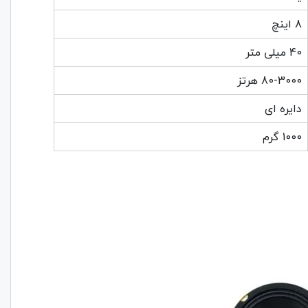
8 اینچ
40 میلی متر
80-3000 هرتز
دایره ای
1000 گرم