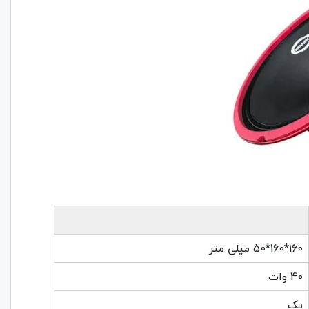
160*160*50 میلی متر
40 وات
یک