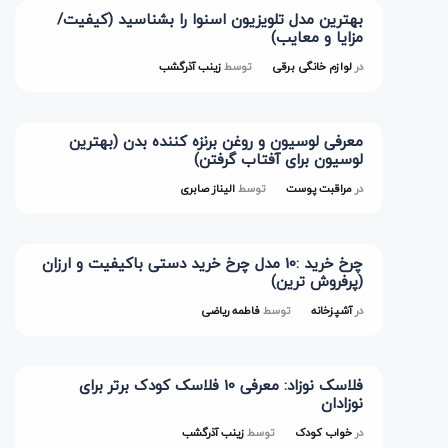
بهترین مدل تلویزیون اسنوا را بشناسید (کیفیت/
مزایا و معایب)
در
لوازم خانگی برقی
توسط
زینب آذرگشب
معرفی لوسیون و روغن برنزه کننده بدن (بهترین
لوسیون برای آفتاب گرفتن)
در
مراقبت پوست
توسط
الیناز صابری
چرخ خرید :10 مدل چرخ خرید دستی باکیفیت و ارزان
(پرفروش ترین)
در
آشپزخانه
توسط
فاطمه ریاضی
فلاسک نوزاد: معرفی 10 فلاسک کودک برتر برای
نوزادان
در
خواب کودک
توسط
زینب آذرگشب