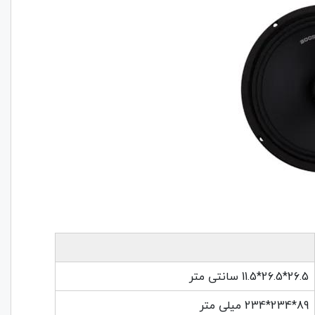
26.5*26.5*11.5 سانتی متر
89*234*234 میلی متر