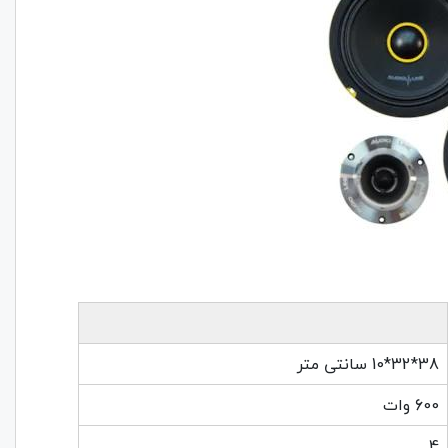
38*32*10 سانتی متر
600 وات
4