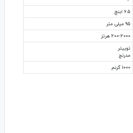
6.5 ابنچ
95 میلی متر
200-2000 هرتز
توییتر
مدرنج
1000 گرنم