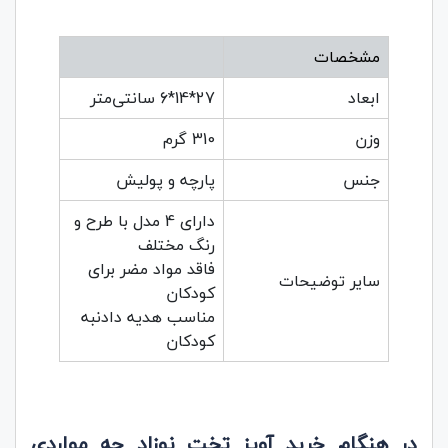
مشخصات
ابعاد
27*14*6 سانتی‌متر
وزن
310 گرم
جنس
پارچه و پولیش
دارای 4 مدل با طرح و
رنگ مختلف
فاقد مواد مضر برای
سایر توضیحات
کودکان
مناسب هدیه دادنبه
کودکان
در هنگام خرید آویز تخت نوزاد چه مواردی