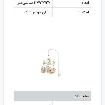
ابعاد
27*27*46 سانتی‌متر
امکانات
دارای موتور کوک
مشخصات