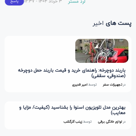
لرد مستر
3 خرداد 1404 - 12:37
پاسخ
پست های
اخیر
باربند دوچرخه: راهنمای خرید و قیمت باربند حمل دوچرخه
(صندوقی، سقفی)
در
تجهیزات سفر
توسط
امیر قدیری
بهترین مدل تلویزیون اسنوا را بشناسید (کیفیت/ مزایا و
معایب)
در
لوازم خانگی برقی
توسط
زینب آذرگشب