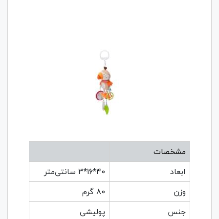
مشخصات
ابعاد
40*16*3 سانتی‌متر
وزن
80 گرم
جنس
پولیشی