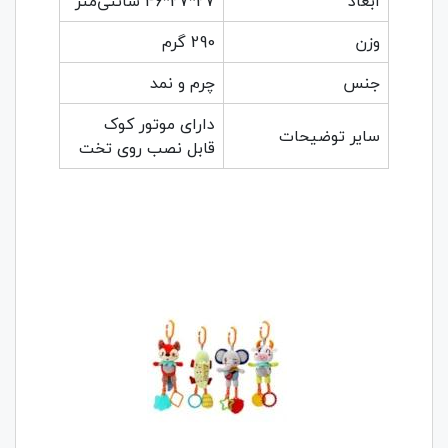
ابعاد
27*27*46 سانتی‌متر
وزن
290 گرم
جنس
چرم و نمد
دارای موتور کوک
سایر توضیحات
قابل نصب روی تخت