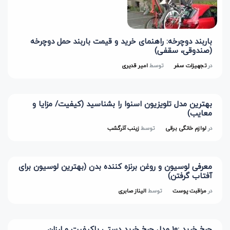
باربند دوچرخه: راهنمای خرید و قیمت باربند حمل دوچرخه
(صندوقی، سقفی)
در
تجهیزات سفر
توسط
امیر قدیری
بهترین مدل تلویزیون اسنوا را بشناسید (کیفیت/ مزایا و
معایب)
در
لوازم خانگی برقی
توسط
زینب آذرگشب
معرفی لوسیون و روغن برنزه کننده بدن (بهترین لوسیون برای
آفتاب گرفتن)
در
مراقبت پوست
توسط
الیناز صابری
چرخ خرید :10 مدل چرخ خرید دستی باکیفیت و ارزان