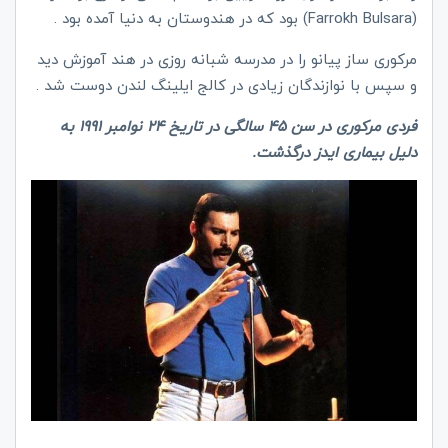
(Farrokh Bulsara) بود که در هندوستان به دنیا آمده بود .
مرکوری ساز پیانو را در مدرسه شبانه روزی در هند آموزش دید
و سپس با نوازندگان زیادی در کالج ایلینگ لندن دوست شد .
فردی مرکوری در سن 45 سالگی در تاریخ 24 نوامبر 1991 به
دلیل بیماری ایدز درگذشت.