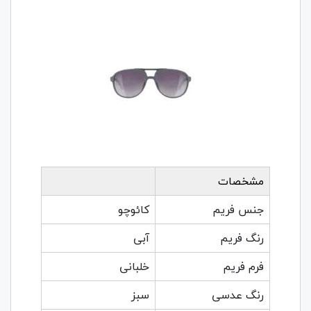
مشخصات
جنس فریم
کائوچو
رنگ فریم
آبی
فرم فریم
خلبانی
رنگ عدسی
سبز