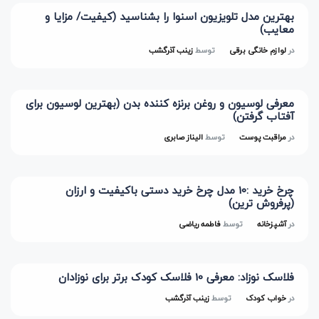
بهترین مدل تلویزیون اسنوا را بشناسید (کیفیت/ مزایا و
معایب)
در
لوازم خانگی برقی
توسط
زینب آذرگشب
معرفی لوسیون و روغن برنزه کننده بدن (بهترین لوسیون برای
آفتاب گرفتن)
در
مراقبت پوست
توسط
الیناز صابری
چرخ خرید :10 مدل چرخ خرید دستی باکیفیت و ارزان
(پرفروش ترین)
در
آشپزخانه
توسط
فاطمه ریاضی
فلاسک نوزاد: معرفی 10 فلاسک کودک برتر برای نوزادان
در
خواب کودک
توسط
زینب آذرگشب