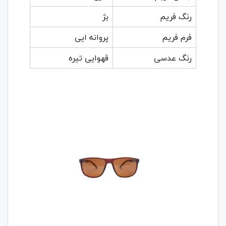
رنگ فریم
بژ
فرم فریم
پروانه ایی
رنگ عدسی
قهوایی تیره