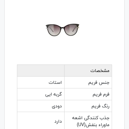
مشخصات
جنس فریم
استات
فرم فریم
گربه ایی
رنگ فریم
دودی
جذب کنندگی اشعه
دارد
ماوراء بنفش(UV)