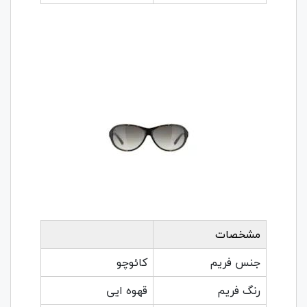
مشخصات
جنس فریم
کائوچو
رنگ فریم
قهوه ایی