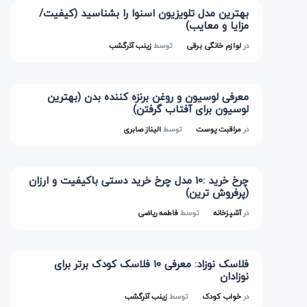
بهترین مدل تلویزیون اسنوا را بشناسید (کیفیت/
مزایا و معایب)
در
لوازم خانگی برقی
توسط
زینب آذرگشب
معرفی لوسیون و روغن برنزه کننده بدن (بهترین
لوسیون برای آفتاب گرفتن)
در
مراقبت پوست
توسط
الیناز صابری
چرخ خرید :10 مدل چرخ خرید دستی باکیفیت و ارزان
(پرفروش ترین)
در
آشپزخانه
توسط
فاطمه ریاضی
فلاسک نوزاد: معرفی 10 فلاسک کودک برتر برای
نوزادان
در
خواب کودک
توسط
زینب آذرگشب