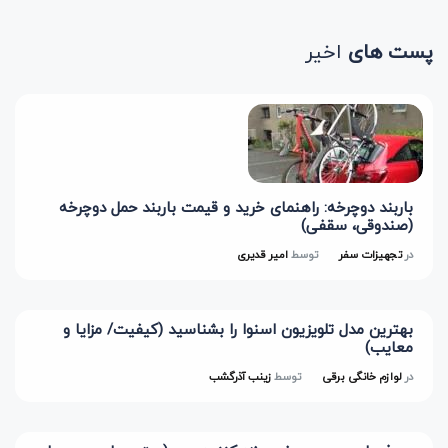
پست های
اخیر
باربند دوچرخه: راهنمای خرید و قیمت باربند حمل دوچرخه
(صندوقی، سقفی)
در
تجهیزات سفر
توسط
امیر قدیری
بهترین مدل تلویزیون اسنوا را بشناسید (کیفیت/ مزایا و
معایب)
در
لوازم خانگی برقی
توسط
زینب آذرگشب