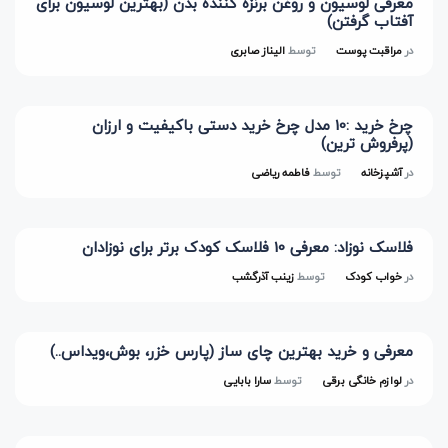
معرفی لوسیون و روغن برنزه کننده بدن (بهترین لوسیون برای
آفتاب گرفتن)
در
مراقبت پوست
توسط
الیناز صابری
چرخ خرید :10 مدل چرخ خرید دستی باکیفیت و ارزان
(پرفروش ترین)
در
آشپزخانه
توسط
فاطمه ریاضی
فلاسک نوزاد: معرفی 10 فلاسک کودک برتر برای نوزادان
در
خواب کودک
توسط
زینب آذرگشب
معرفی و خرید بهترین چای ساز (پارس خزر، بوش،ویداس..)
در
لوازم خانگی برقی
توسط
سارا بابایی