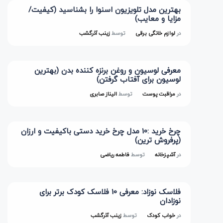
بهترین مدل تلویزیون اسنوا را بشناسید (کیفیت/
مزایا و معایب)
در
لوازم خانگی برقی
توسط
زینب آذرگشب
معرفی لوسیون و روغن برنزه کننده بدن (بهترین
لوسیون برای آفتاب گرفتن)
در
مراقبت پوست
توسط
الیناز صابری
چرخ خرید :10 مدل چرخ خرید دستی باکیفیت و ارزان
(پرفروش ترین)
در
آشپزخانه
توسط
فاطمه ریاضی
فلاسک نوزاد: معرفی 10 فلاسک کودک برتر برای
نوزادان
در
خواب کودک
توسط
زینب آذرگشب