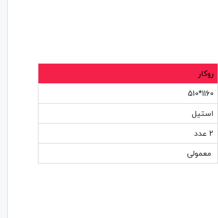
روکار
1160*510
استیل
2 عدد
معمولی