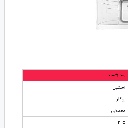
1200*600
استیل
روکار
معمولی
205