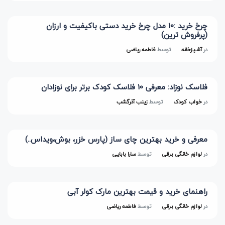
چرخ خرید :10 مدل چرخ خرید دستی باکیفیت و ارزان
(پرفروش ترین)
در
آشپزخانه
توسط
فاطمه ریاضی
فلاسک نوزاد: معرفی 10 فلاسک کودک برتر برای نوزادان
در
خواب کودک
توسط
زینب آذرگشب
معرفی و خرید بهترین چای ساز (پارس خزر، بوش،ویداس..)
در
لوازم خانگی برقی
توسط
سارا بابایی
راهنمای خرید و قیمت بهترین مارک کولر آبی
در
لوازم خانگی برقی
توسط
فاطمه ریاضی