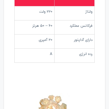
ولتاژ
220 ولت
فرکانس عملکرد
60 – 50 هرتز
دارای آداپتور
20 آمپری
رده انرژی
A