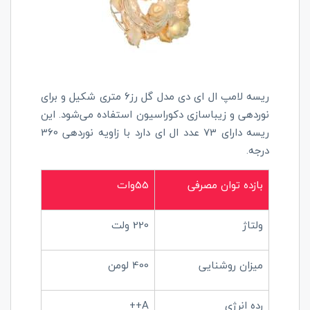
ریسه لامپ ال ای دی مدل گل رز6 متری شکیل و برای
نوردهی و زیباسازی دکوراسیون استفاده می‌شود. این
ریسه دارای 73 عدد ال ای دارد با زاویه نوردهی 360
درجه.
بازده توان مصرفی
55وات
ولتاژ
220 ولت
میزان روشنایی
400 لومن
رده انرژی
++A