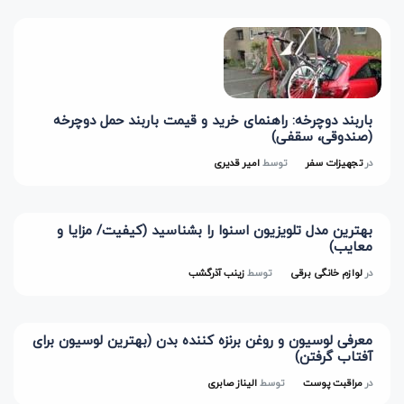
باربند دوچرخه: راهنمای خرید و قیمت باربند حمل دوچرخه
(صندوقی، سقفی)
در
تجهیزات سفر
توسط
امیر قدیری
بهترین مدل تلویزیون اسنوا را بشناسید (کیفیت/ مزایا و
معایب)
در
لوازم خانگی برقی
توسط
زینب آذرگشب
معرفی لوسیون و روغن برنزه کننده بدن (بهترین لوسیون برای
آفتاب گرفتن)
در
مراقبت پوست
توسط
الیناز صابری