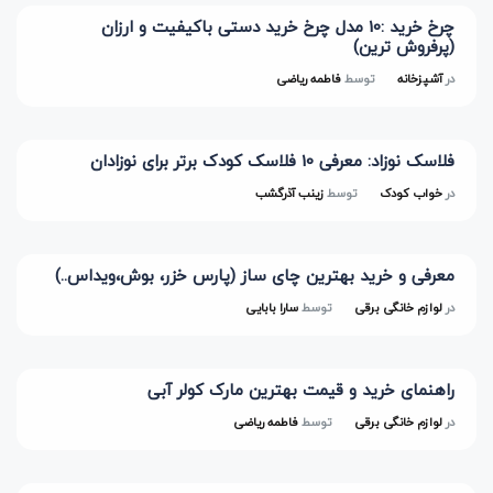
چرخ خرید :10 مدل چرخ خرید دستی باکیفیت و ارزان
(پرفروش ترین)
در
آشپزخانه
توسط
فاطمه ریاضی
فلاسک نوزاد: معرفی 10 فلاسک کودک برتر برای نوزادان
در
خواب کودک
توسط
زینب آذرگشب
معرفی و خرید بهترین چای ساز (پارس خزر، بوش،ویداس..)
در
لوازم خانگی برقی
توسط
سارا بابایی
راهنمای خرید و قیمت بهترین مارک کولر آبی
در
لوازم خانگی برقی
توسط
فاطمه ریاضی