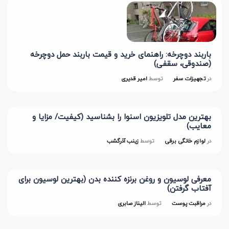
باربند دوچرخه: راهنمای خرید و قیمت باربند حمل دوچرخه
(صندوقی، سقفی)
در
تجهیزات سفر
توسط
امیر قدیری
بهترین مدل تلویزیون اسنوا را بشناسید (کیفیت/ مزایا و
معایب)
در
لوازم خانگی برقی
توسط
زینب آذرگشب
معرفی لوسیون و روغن برنزه کننده بدن (بهترین لوسیون برای
آفتاب گرفتن)
در
مراقبت پوست
توسط
الیناز صابری