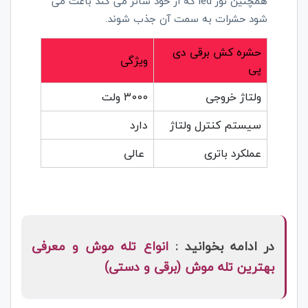
همچنین نور led که از خود ساتر می کند باعث می
شود حشرات به سمت آن جذب شوند.
حشره کش برقی دی
ویژگی
پی
ولتاژ خروجی
3000 ولت
سیستم کنترل ولتاژ
دارد
عملکرد باتری
عالی
در ادامه بخوانید :
انواع تله موش و معرفی
بهترین تله موش (برقی و دستی)