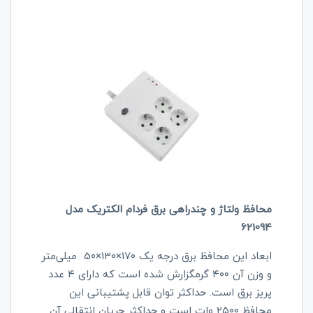
محافظ ولتاژ و چندراهی برق فردام الکتریک مدل
621094
ابعاد این محافظ برق درجه یک 170×130×50 میلی‌متر
و وزن آن ۴۰۰ گرمگزارش شده است که دارای ۴ عدد
پریز برق است. حداکثر توان قابل پشتیبانی این
محافظ ۲۵۰۰ وات است و حداکثر جریان انتقالی آن