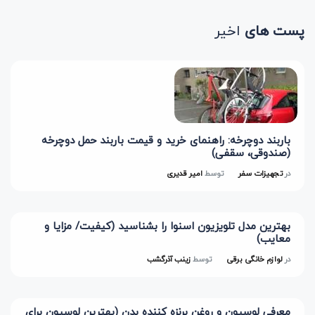
پست های
اخیر
باربند دوچرخه: راهنمای خرید و قیمت باربند حمل دوچرخه
(صندوقی، سقفی)
در
تجهیزات سفر
توسط
امیر قدیری
بهترین مدل تلویزیون اسنوا را بشناسید (کیفیت/ مزایا و
معایب)
در
لوازم خانگی برقی
توسط
زینب آذرگشب
معرفی لوسیون و روغن برنزه کننده بدن (بهترین لوسیون برای