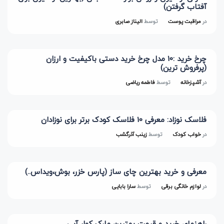
آفتاب گرفتن)
در
مراقبت پوست
توسط
الیناز صابری
چرخ خرید :10 مدل چرخ خرید دستی باکیفیت و ارزان
(پرفروش ترین)
در
آشپزخانه
توسط
فاطمه ریاضی
فلاسک نوزاد: معرفی 10 فلاسک کودک برتر برای نوزادان
در
خواب کودک
توسط
زینب آذرگشب
معرفی و خرید بهترین چای ساز (پارس خزر، بوش،ویداس..)
در
لوازم خانگی برقی
توسط
سارا بابایی
راهنمای خرید و قیمت بهترین مارک کولر آبی