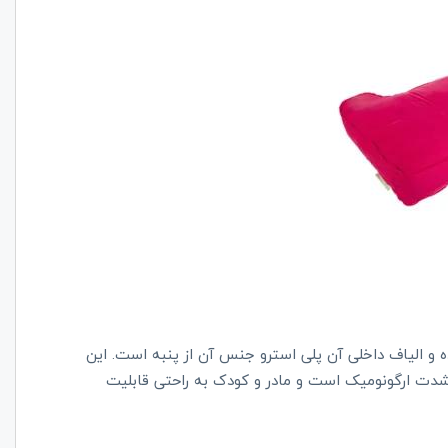
 دی روحه 50×14×25 سانتی‌متر بوده و الیاف داخلی آن پلی استرو جنس آن از پنبه است. این
ت ارگونومیک است و مادر و کودک به راحتی قابلیت