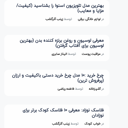
بهترین مدل تلویزیون اسنوا را بشناسید (کیفیت/
مزایا و معایب)
در
لوازم خانگی برقی
توسط
زینب آذرگشب
معرفی لوسیون و روغن برنزه کننده بدن (بهترین
لوسیون برای آفتاب گرفتن)
در
مراقبت پوست
توسط
الیناز صابری
چرخ خرید :10 مدل چرخ خرید دستی باکیفیت و ارزان
(پرفروش ترین)
در
آشپزخانه
توسط
فاطمه ریاضی
فلاسک نوزاد: معرفی 10 فلاسک کودک برتر برای
نوزادان
در
خواب کودک
توسط
زینب آذرگشب