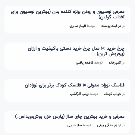
معرفی لوسیون و روغن برنزه کننده بدن (بهترین لوسیون برای
آفتاب گرفتن)
در
مراقبت پوست
توسط
الیناز صابری
چرخ خرید :10 مدل چرخ خرید دستی باکیفیت و ارزان
(پرفروش ترین)
در
آشپزخانه
توسط
فاطمه ریاضی
فلاسک نوزاد: معرفی 10 فلاسک کودک برتر برای نوزادان
در
خواب کودک
توسط
زینب آذرگشب
معرفی و خرید بهترین چای ساز (پارس خزر، بوش،ویداس..)
در
لوازم خانگی برقی
توسط
سارا بابایی