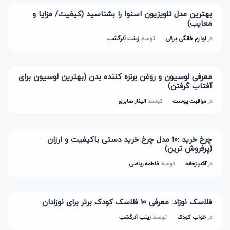
بهترین مدل تلویزیون اسنوا را بشناسید (کیفیت/ مزایا و
معایب)
در
لوازم خانگی برقی
توسط
زینب آذرگشب
معرفی لوسیون و روغن برنزه کننده بدن (بهترین لوسیون برای
آفتاب گرفتن)
در
مراقبت پوست
توسط
الیناز صابری
چرخ خرید :10 مدل چرخ خرید دستی باکیفیت و ارزان
(پرفروش ترین)
در
آشپزخانه
توسط
فاطمه ریاضی
فلاسک نوزاد: معرفی 10 فلاسک کودک برتر برای نوزادان
در
خواب کودک
توسط
زینب آذرگشب