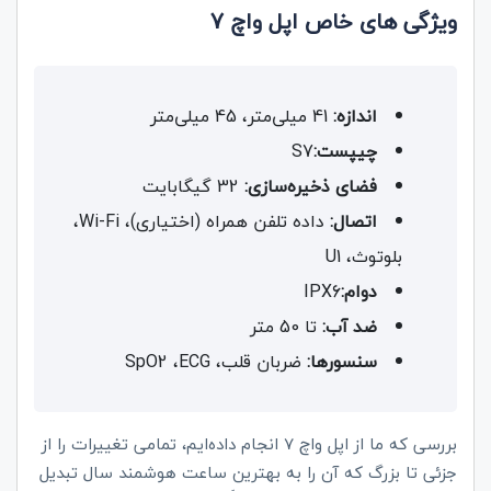
ویژگی‌ های
خاص اپل واچ 7
اندازه:
41 میلی‌متر، 45 میلی‌متر
چیپست:
S7
فضای ذخیره‌سازی:
32 گیگابایت
اتصال:
داده تلفن همراه (اختیاری)،
Wi-Fi
،
بلوتوث،
U1
دوام:
IPX6
ضد آب:
تا 50 متر
سنسورها:
ضربان قلب،
ECG
،
SpO2
بررسی که ما از اپل واچ 7 انجام داده‌ایم، تمامی تغییرات را از
جزئی تا بزرگ که آن را به بهترین ساعت هوشمند سال تبدیل