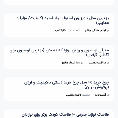
بهترین مدل تلویزیون اسنوا را بشناسید (کیفیت/ مزایا و
معایب)
در
لوازم خانگی برقی
توسط
زینب آذرگشب
معرفی لوسیون و روغن برنزه کننده بدن (بهترین لوسیون برای
آفتاب گرفتن)
در
مراقبت پوست
توسط
الیناز صابری
چرخ خرید :10 مدل چرخ خرید دستی باکیفیت و ارزان
(پرفروش ترین)
در
آشپزخانه
توسط
فاطمه ریاضی
فلاسک نوزاد: معرفی 10 فلاسک کودک برتر برای نوزادان