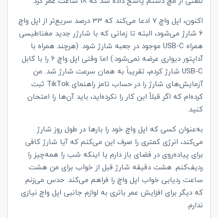
تلفنی از مچ دستم پاسخ داده شد که 18 ساعت عمر کرد.
اکنون، اپل واچ 7 ادعا می‌کند که 33 درصد سریع‌تر از اپل واچ
6 شارژ می‌شود، البته تا زمانی که با شارژر جدید مغناطیسی
همراه
USB-C
موجود در جعبه شارژ شود. (هرچند همراه با
آداپتور دیواری عرضه نمی‌شود.) اما وقتی اپل واچ 6 را با کابل
USB-C
شارژ کردم، تقریباً به همان سرعت شارژ شد. من
آزمایش‌های شارژ را در حساب تامز راهنمای
TikTok
ثبت
کرده‌ام که اگر قبلاً این کار را نکرده‌اید، باید آن‌ها را امتحان
کنید.
به‌عنوان کسی که اپل واچ خود را بارها در طول روز شارژ
می‌کند، انرژی کمتری را صرف این می‌کنم که آیا شارژ کافی
برای پیاده‌روی در فضای باز دارم یا اینکه شب را همه‌چیز را
ردیف‌کنم. هشت دقیقه شارژ قبل از خواب برای من هشت
ساعت ردیابی خواب اپل واچ را فراهم می‌کند. حدس می‌زنم
که دیگر برای افزایش عمر باتری به لوازم جانبی اپل واچ نیازی
ندارم.