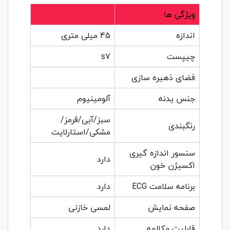
ویژگی ها
اندازه
45 میلی متری
چیپست
s7
فضای ذهیره سازی
جنس یدنه
آلومینیوم
سبز/آبی/قرمز/
رنگبندی
مشکی/استارلایت
سنسور اندازه گیری
دارد
اکسیژن خون
برنامه سلامت ECG
دارد
صفحه نمایش
لمسی خازنی
قابلیت مکالمه
دارد