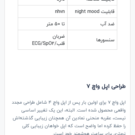
قابلیت night mood
nhvn
ضد آب
تا 50 متر
ضربان
سنسورها
قلب/ECG/SpO2
طراحی
اپل واچ 7
اپل واچ 7 برای اولین بار پس از اپل واچ 4 شامل طراحی مجدد
واقعی محصول شده است. البته، این یک تغییر اساسی
نیست، عقربه منحنی نمادین آن همچنان زیبایی گذشته‌اش
را حفظ کرده اما واضح است که اپل خواهان زیبایی کلی
نرم‌تری برای ساعت هوشمند خود است.