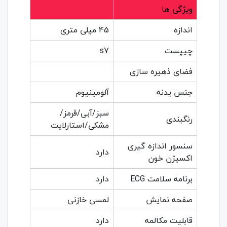
ویژگی ها
اندازه
45 میلی متری
چیپست
s7
فضای ذهیره سازی
جنس یدنه
آلومینیوم
سبز/آبی/قرمز/
رنگبندی
مشکی/استارلایت
سنسور اندازه گیری
دارد
اکسیژن خون
برنامه سلامت ECG
دارد
صفحه نمایش
لمسی خازنی
قابلیت مکالمه
دارد