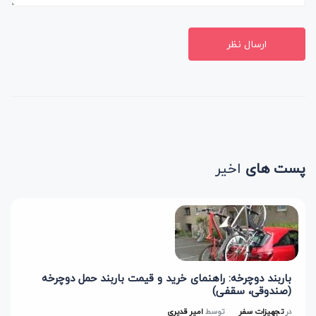
ارسال نظر
پست های
اخیر
باربند دوچرخه: راهنمای خرید و قیمت باربند حمل دوچرخه
(صندوقی، سقفی)
در
تجهیزات سفر
توسط
امیر قدیری