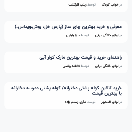
در
خواب کودک
توسط
زینب آذرگشب
معرفی و خرید بهترین چای ساز (پارس خزر، بوش،ویداس..)
در
لوازم خانگی برقی
توسط
سارا بابایی
راهنمای خرید و قیمت بهترین مارک کولر آبی
در
لوازم خانگی برقی
توسط
فاطمه ریاضی
خرید آنلاین کوله پشتی دخترانه/ کوله پشتی مدرسه دخترانه
با بهترین قیمت
در
لوازم التحریر
توسط
عذری رستم زاده