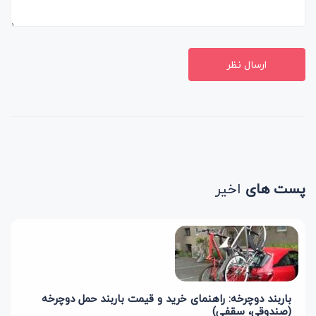
ارسال نظر
پست های
اخیر
باربند دوچرخه: راهنمای خرید و قیمت باربند حمل دوچرخه
(صندوقی، سقفی)