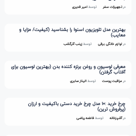
در
تجهیزات سفر
توسط
امیر قدیری
بهترین مدل تلویزیون اسنوا را بشناسید (کیفیت/ مزایا و
معایب)
در
لوازم خانگی برقی
توسط
زینب آذرگشب
معرفی لوسیون و روغن برنزه کننده بدن (بهترین لوسیون برای
آفتاب گرفتن)
در
مراقبت پوست
توسط
الیناز صابری
چرخ خرید :10 مدل چرخ خرید دستی باکیفیت و ارزان
(پرفروش ترین)
در
آشپزخانه
توسط
فاطمه ریاضی