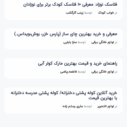
فلاسک نوزاد: معرفی 10 فلاسک کودک برتر برای نوزادان
در
خواب کودک
توسط
زینب آذرگشب
معرفی و خرید بهترین چای ساز (پارس خزر، بوش،ویداس..)
در
لوازم خانگی برقی
توسط
سارا بابایی
راهنمای خرید و قیمت بهترین مارک کولر آبی
در
لوازم خانگی برقی
توسط
فاطمه ریاضی
خرید آنلاین کوله پشتی دخترانه/ کوله پشتی مدرسه دخترانه
با بهترین قیمت
در
لوازم التحریر
توسط
عذری رستم زاده