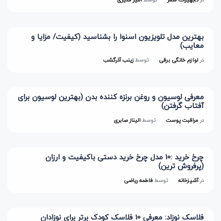
بهترین مدل تلویزیون اسنوا را بشناسید (کیفیت/ مزایا و
معایب)
در
لوازم خانگی برقی
توسط
زینب آذرگشب
معرفی لوسیون و روغن برنزه کننده بدن (بهترین لوسیون برای
آفتاب گرفتن)
در
مراقبت پوست
توسط
الیناز صابری
چرخ خرید :10 مدل چرخ خرید دستی باکیفیت و ارزان
(پرفروش ترین)
در
آشپزخانه
توسط
فاطمه ریاضی
فلاسک نوزاد: معرفی 10 فلاسک کودک برتر برای نوزادان