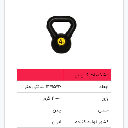
مشخصات کتل بل
ابعاد
16*15*14 سانتی متر
وزن
4000 گرم
جنس
چدن
کشور تولید کننده
ایران