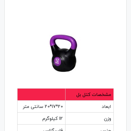
مشخصات کتل بل
ابعاد
20*17*20 سانتی متر
وزن
12 کیلوگرم
جنس
فایبرگلاس