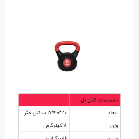
مشخصات کتل بل
ابعاد
20*20*17 سانتی متر
وزن
8 کیلوگرم
جنس
فایبرگلاس