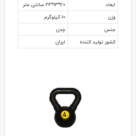
ابعاد
20*13*24 سانتی متر
وزن
10 کیلوگرم
جنس
چدن
کشور تولید کننده
ایران