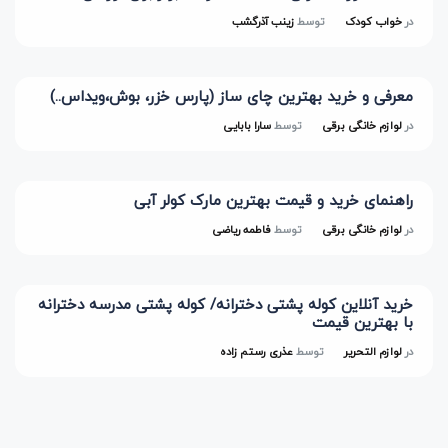
در
خواب کودک
توسط
زینب آذرگشب
معرفی و خرید بهترین چای ساز (پارس خزر، بوش،ویداس..)
در
لوازم خانگی برقی
توسط
سارا بابایی
راهنمای خرید و قیمت بهترین مارک کولر آبی
در
لوازم خانگی برقی
توسط
فاطمه ریاضی
خرید آنلاین کوله پشتی دخترانه/ کوله پشتی مدرسه دخترانه
با بهترین قیمت
در
لوازم التحریر
توسط
عذری رستم زاده