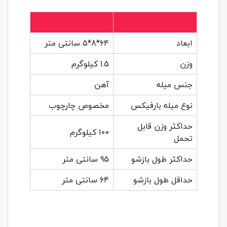
ابعاد
64*8*5 سانتی متر
وزن
1.5 کیلوگرم
جنس میله
آهن
نوع میله بارفیکس
مخصوص چارچوب
حداکثر وزن قابل
100 کیلوگرم
تحمل
حداکثر طول بازشو
95 سانتی متر
حداقل طول بازشو
64 سانتی متر