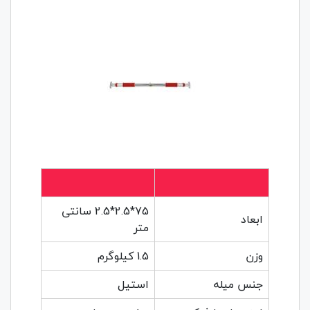
75*2.5*2.5 سانتی
ابعاد
متر
وزن
1.5 کیلوگرم
جنس میله
استیل