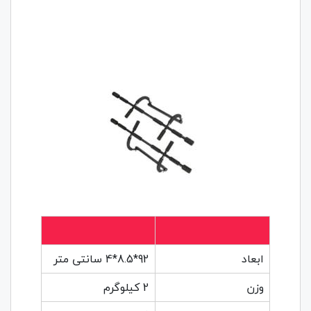
ابعاد
92*8.5*4 سانتی متر
وزن
2 کیلوگرم