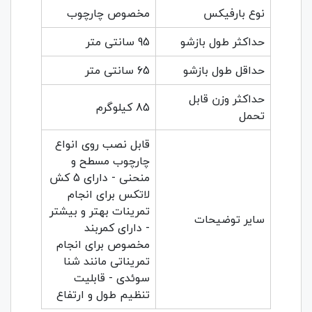
نوع بارفیکس
مخصوص چارچوب
حداکثر طول بازشو
95 سانتی متر
حداقل طول بازشو
65 سانتی متر
حداکثر وزن قابل
85 کیلوگرم
تحمل
قابل نصب روی انواع
چارچوب مسطح و
منحنی - دارای 5 کش
لاتکس برای انجام
تمرینات بهتر و بیشتر
سایر توضیحات
- دارای کمربند
مخصوص برای انجام
تمریناتی مانند شنا
سوئدی - قابلیت
تنظیم طول و ارتفاع