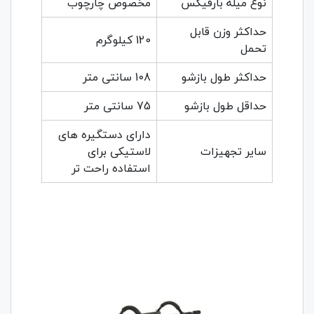
نوع میله بارفیکس
مخصوص چارچوب
حداکثر وزن قابل
120 کیلوگرم
تحمل
حداکثر طول بازشو
108 سانتی متر
حداقل طول بازشو
75 سانتی متر
دارای دستگیره های
سایر تجهیزات
لاستیکی برای
استفاده راحت تر