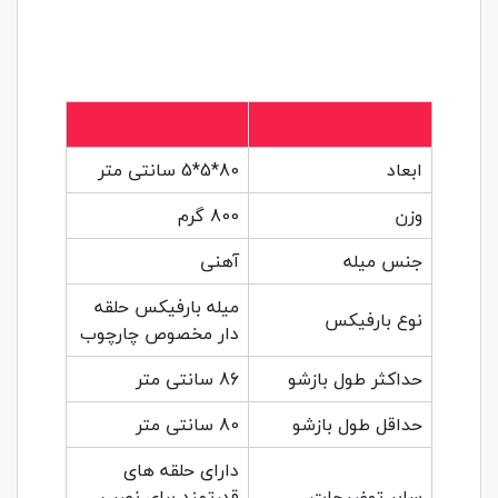
ابعاد
80*5*5 سانتی متر
وزن
800 گرم
جنس میله
آهنی
میله بارفیکس حلقه
نوع بارفیکس
دار مخصوص چارچوب
حداکثر طول بازشو
86 سانتی متر
حداقل طول بازشو
80 سانتی متر
دارای حلقه های
سایر توضیحات
قدرتمند برای نصب