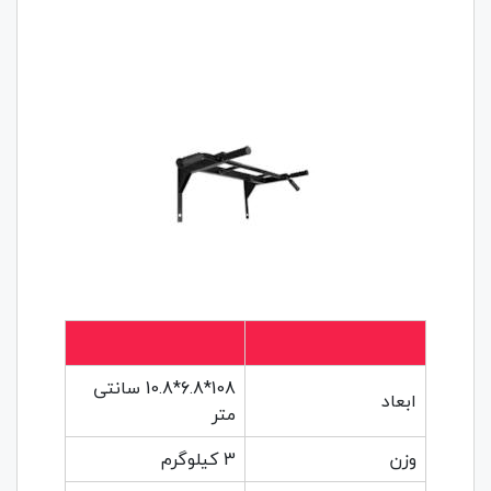
108*6.8*10.8 سانتی
ابعاد
متر
وزن
3 کیلوگرم