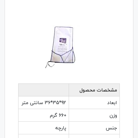
مشخصات محصول
ابعاد
92*35*36 سانتی متر
وزن
660 گرم
جنس
پارچه