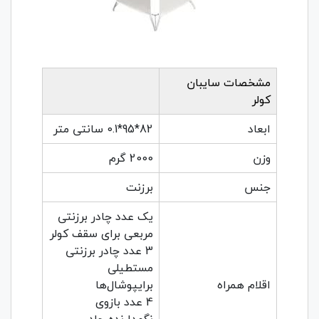
مشخصات سایبان
کولر
ابعاد
82*95*0.1 سانتی متر
وزن
2000 گرم
جنس
برزنت
یک عدد چادر برزنتی
مربعی برای سقف کولر
3 عدد چادر برزنتی
مستطیلی
اقلام همراه
برایپوشال‌ها
4 عدد بازوی