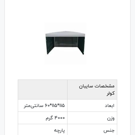
مشخصات سایبان
کولر
ابعاد
115*115*60 سانتی‌متر
وزن
4000 گرم
جنس
پارچه