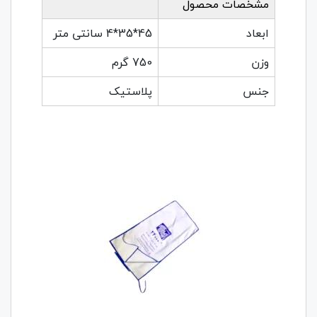
مشخصات محصول
ابعاد
45*35*4 سانتی متر
وزن
750 گرم
جنس
پلاستیک