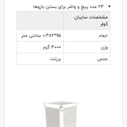
24 عدد پیچ و واشر برای بستن بازوها
مشخصات سایبان
کولر
ابعاد
95*82*0.1 سانتی متر
وزن
4000 گرم
جنس
برزنت