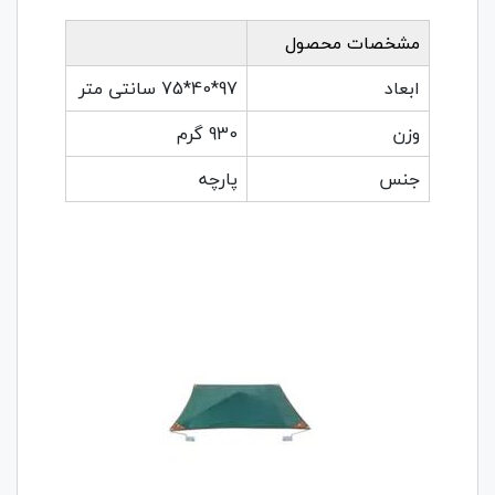
مشخصات محصول
ابعاد
97*40*75 سانتی متر
وزن
930 گرم
جنس
پارچه