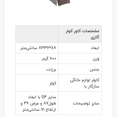
مشخصات کاور کولر
گازی
ابعاد
87*36*71 سانتی‌متر
وزن
600 گرم
جنس
برزنت
کاولر لوازم خانگی
کولر
سازگار با
سایز G4 با ابعاد
سایر توضیحات
طول87 و عرض 36 و
ارتفاع 71 سانتی‌متر