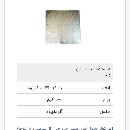
مشخصات سایبان
کولر
ابعاد
120*120*1 سانتی‌متر
وزن
1100 گرم
جنس
آلومنیوم
اگر کولر شما آبی است این مدل از سایبان با توجه