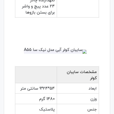
نگهدارنده چادر
24 عدد پیچ و واشر
برای بستن بازوها
مشخصات سایبان
کولر
ابعاد
54*24*9 سانتی متر
وزن
1480 گرم
جنس
پلاستیک