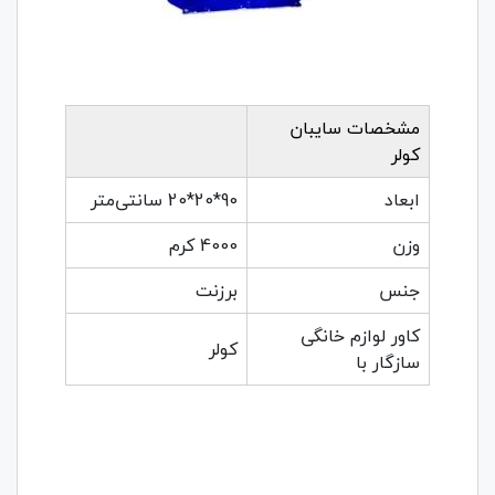
مشخصات سایبان
کولر
ابعاد
90*20*20 سانتی‌متر
وزن
4000 کرم
جنس
برزنت
کاور لوازم خانگی
کولر
سازگار با