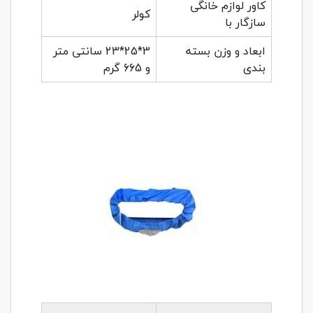
کاور لوازم خانگی
کولر
سازگار با
ابعاد و وزن بسته
3*25*23 سانتی متر
بندی
و 665 گرم