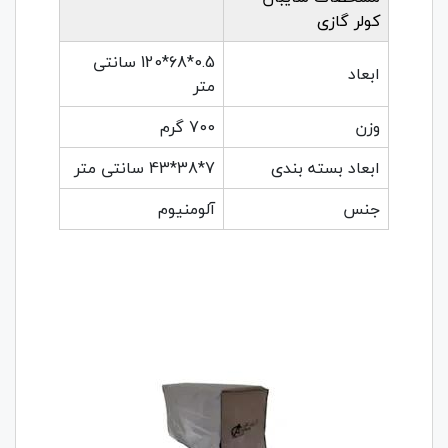
کولر گازی
0.5*68*120 سانتی
ابعاد
متر
وزن
700 گرم
ابعاد بسته بندی
7*38*43 سانتی متر
جنس
آلومنیوم