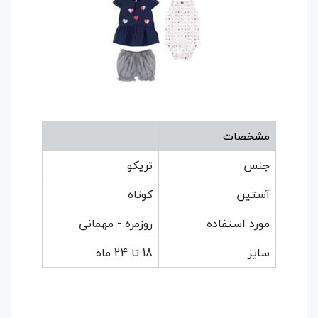
مشخصات
جنس
تریکو
آستین
کوتاه
مورد استفاده
روزمره - مهمانی
سایز
18 تا 24 ماه