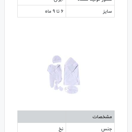
سایز
6 تا 9 ماه
مشخصات
جنس
نخ