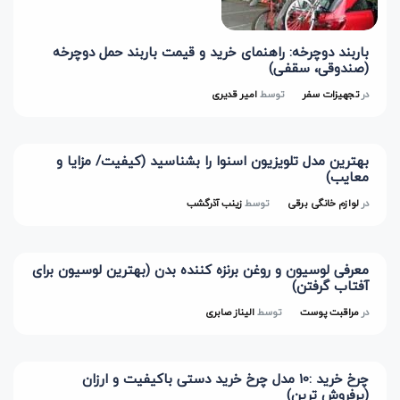
باربند دوچرخه: راهنمای خرید و قیمت باربند حمل دوچرخه
(صندوقی، سقفی)
در
تجهیزات سفر
توسط
امیر قدیری
بهترین مدل تلویزیون اسنوا را بشناسید (کیفیت/ مزایا و
معایب)
در
لوازم خانگی برقی
توسط
زینب آذرگشب
معرفی لوسیون و روغن برنزه کننده بدن (بهترین لوسیون برای
آفتاب گرفتن)
در
مراقبت پوست
توسط
الیناز صابری
چرخ خرید :10 مدل چرخ خرید دستی باکیفیت و ارزان
(پرفروش ترین)