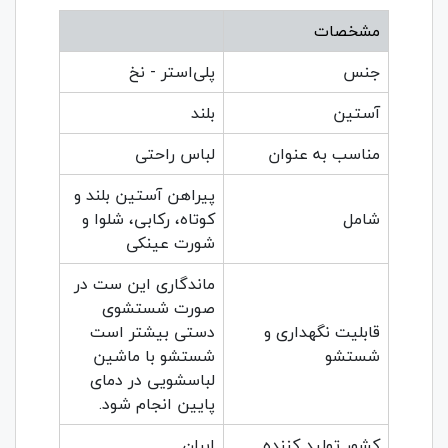
مشخصات
جنس
پلی‌استر - نخ
آستین
بلند
مناسب به عنوان
لباس راحتی
پیراهن آستین بلند و
شامل
کوتاه، رکابی، شلوا و
شورت عینکی
ماندگاری این ست در
صورت شستشوی
قابلیت نگهداری و
دستی بیشتر است
شستشو
شستشو با ماشین
لباسشویی در دمای
پایین انجام شود.
کشور تولید کننده
ایران