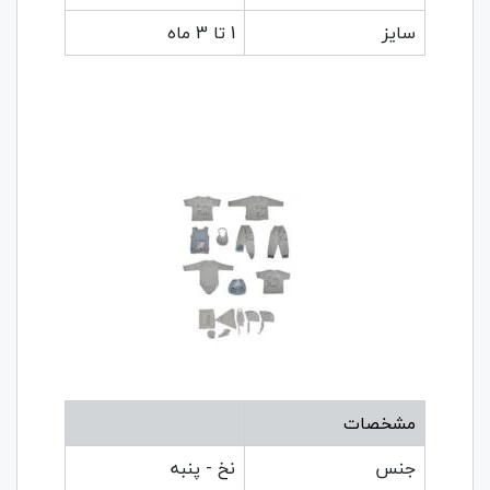
سایز
1 تا 3 ماه
مشخصات
جنس
نخ - پنبه