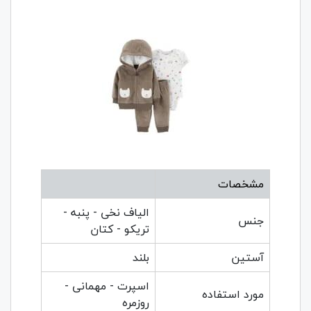
مشخصات
الیاف نخی - پنبه -
جنس
تریکو - کتان
آستین
بلند
اسپرت - مهمانی -
مورد استفاده
روزمره