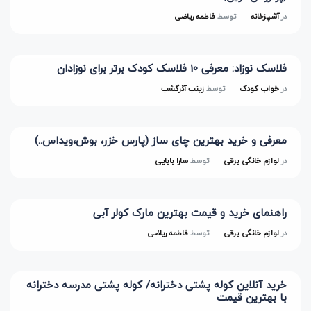
در
آشپزخانه
توسط
فاطمه ریاضی
فلاسک نوزاد: معرفی 10 فلاسک کودک برتر برای نوزادان
در
خواب کودک
توسط
زینب آذرگشب
معرفی و خرید بهترین چای ساز (پارس خزر، بوش،ویداس..)
در
لوازم خانگی برقی
توسط
سارا بابایی
راهنمای خرید و قیمت بهترین مارک کولر آبی
در
لوازم خانگی برقی
توسط
فاطمه ریاضی
خرید آنلاین کوله پشتی دخترانه/ کوله پشتی مدرسه دخترانه
با بهترین قیمت