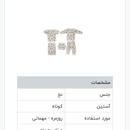
مشخصات
جنس
نخ
آستین
کوتاه
مورد استفاده
روزمره - مهمانی
0 تا سه ماه