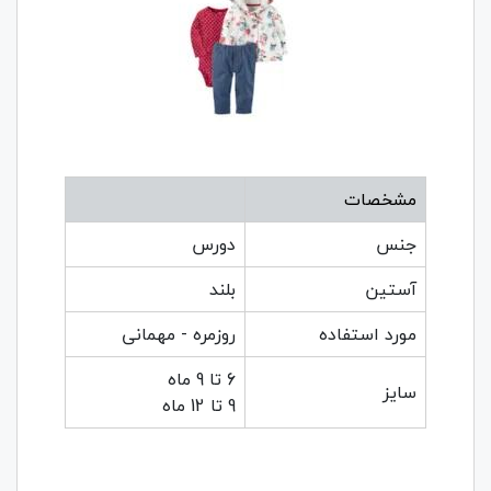
مشخصات
جنس
دورس
آستین
بلند
مورد استفاده
روزمره - مهمانی
6 تا 9 ماه
سایز
9 تا 12 ماه