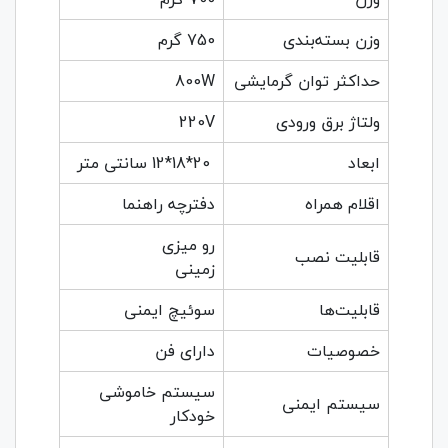
وزن بسته‌بندی
750 گرم
حداکثر توان گرمایشی
800W
ولتاژ برق ورودی
220V
ابعاد
20*18*12 سانتی متر
اقلام همراه
دفترچه راهنما
رو میزی
قابلیت نصب
زمینی
قابلیت‌ها
سوئیچ ایمنی
خصوصیات
دارای فن
سیستم خاموشی
سیستم ایمنی
خودکار