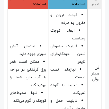
هیتر
استفاده
استفاده
قیمت ارزان و
مقرون به صرفه
ابعاد کوچک
ومناسب
قابلیت خاموش
احتمال آتش
شدن خودکاردارای
سوزی وجود دارد.
تایمر
ممکن است خطر
فن
نیازمند نصب
برق گرفتگی در مواجه
هیتر
نیست
با آب جان شما را
برقی
محیط را آلوده
تهدید کند.
نمی‌کند.
تنها محیط‌های
قابلیت حمل و
کوچک را گرم می‌کند.
جابجایی آسان