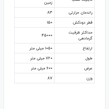
زمین
راندمان حرارتی
83
قطر دودکش
150
حداکثر ظرفیت
45000
گرمادهی
ارتفاع
1050 میلی متر
طول
720 میلی متر
عرض
600 میلی متر
وزن
87