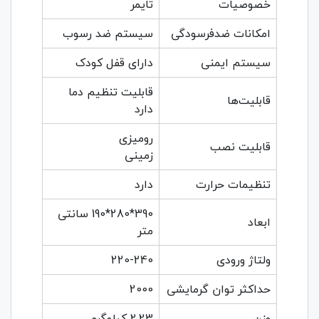
خصوصیات
تایمر
امکانات ضدفرسودگی
سیستم ضد رسوب
سیستم ایمنی
دارای قفل کودک
قابلیت تنظیم دما
قابلیت‌ها
دارد
رومیزی
قابلیت نصب
زمینی
تنظیمات حرارت
دارد
390*280*190 سانتی
ابعاد
متر
ولتاژ ورودی
220-240
حداکثر توان گرمایشی
2000
وزن
2.23 کیلوگرم