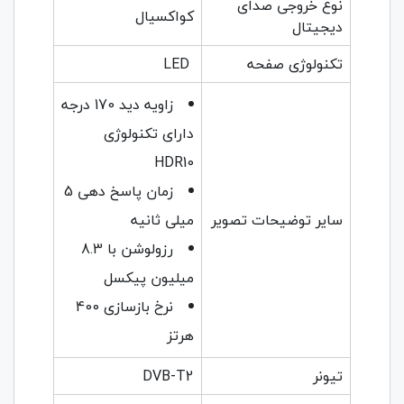
نوع خروجی صدای
کواکسیال
دیجیتال
تکنولوژی صفحه
LED
زاویه دید 170 درجه
دارای تکنولوژی
HDR10
زمان پاسخ دهی 5
سایر توضیحات تصویر
میلی ثانیه
رزولوشن با 8.3
میلیون پیکسل
نرخ بازسازی 400
هرتز
تیونر
DVB-T2