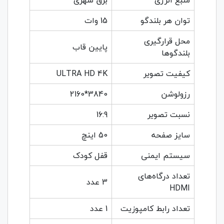
منبع انرژی
برق شهری
توان هر بلندگو
15 وات
محل قرارگیری
پایین قاب
بلندگوها
کیفیت تصویر
ULTRA HD 4K
رزولوشن
3840*2160
نسبت تصویر
16:9
سایز صفحه
50 اینچ
سیستم ایمنی
قفل کودک
تعداد درگاه‌های
3 عدد
HDMI
تعداد رابط کامپوزیت
1 عدد