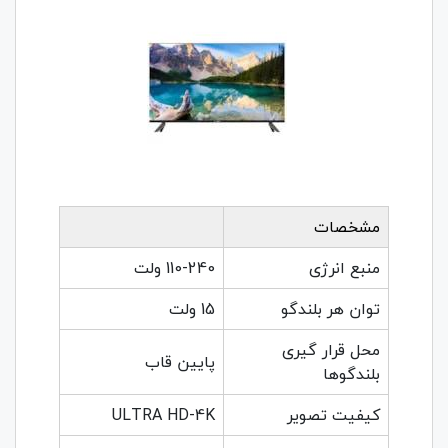
مشخصات
منبع انرژی
110-240 ولت
توان هر بلندگو
15 ولت
محل قرار گیری
پایین قاب
بلندگوها
کیفیت تصویر
ULTRA HD-4K