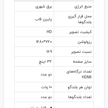
منبع انرژی
برق شهری
محل قرار گیری
پایین قاب
بلندگوها
کیفیت تصویر
HD
رزولوشن
720*1280
نسبت تصویر
16:9
سایز صفحه
32 اینچ
تعداد درگاه‌های
دو عدد
HDMI
توان هر بلندگو
10 وات
تعداد بلندگوها
دو عدد
قابلیت نصب