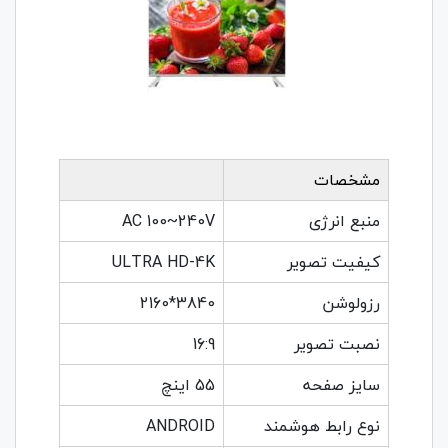
مشخصات
منبع انرژی
AC 100~240V
کیفیت تصویر
ULTRA HD-4K
رزولوشن
3840*2160
نصبت تصویر
16:9
سایز صفحه
55 اینچ
نوع رابط هوشمند
ANDROID