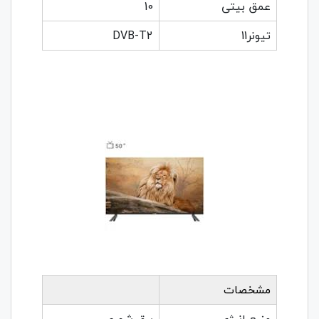
عمق بیتی
10
تیونر11
DVB-T2
مشخصات