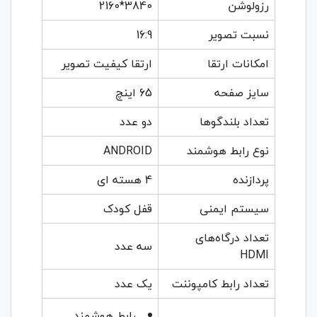
رزولوشن
3840*2160
نسبت تصویر
16:9
امکانات ارتقا
ارتقا کیفیت تصویر
سایز صفحه
65 اینچ
تعداد بلندگوها
دو عدد
نوع رابط هوشمند
ANDROID
پردازنده
4 هسته ای
سیستم ایمنی
قفل کودک
تعداد درگاه‌های
سه عدد
HDMI
تعداد رابط کامپوننت
یک عدد
رابط هوشمند