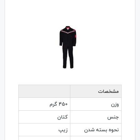
مشخصات
وزن
450 گرم
جنس
کتان
نحوه بسته شدن
زیپ