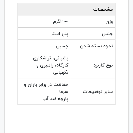
مشخصات
وزن
300گرم
جنس
پلی استر
نحوه بسته شدن
چسبی
باغبانی، تراشکاری،
نوع کاربرد
کارگاه، راهبری و
نگهبانی
حفاظت در برابر باران و
سایر توضیحات
سرما
پارچه ضد آب