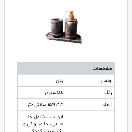
مشخصات
جنس
بتن
رنگ
خاکستری
ابعاد
21*10*15 سانتی‌متر
این ست شامل جا
مایعی، جا مسواکی و
یک سینی کوچک