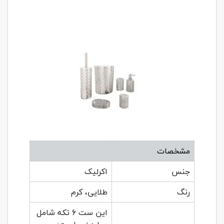
مشخصات
جنس
اکرلیک
رنگ
طلایی، کرم
این ست 6 تکه شامل