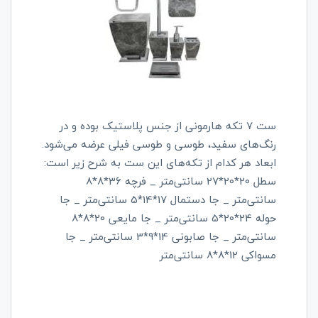
ست 7 تکه هارمونی از جنس پلاستیک بوده و در
رنگ‌های سفید، طوسی و طوسی فیلی عرضه می‌شود.
ابعاد هر کدام از تکه‌های این ست به شرح زیر است:
سطل 20*20*27 سانتی‌متر _ فرچه 36*8*8
سانتی‌متر _ جا دستمال 17*14*5 سانتی‌متر _ جا
حوله 24*20*5 سانتی‌متر _ جا مایعی 20*8*8
سانتی‌متر _ جا صابونی 14*9*3 سانتی‌متر _ جا
مسواکی 12*8*8 سانتی‌متر