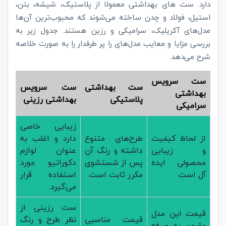
دارد. ست های بهداشتی معمولا از پلاستیک، شیشه، بتن،
استیل، فولاد و چدن ساخته می‌شوند که محبوب‌ترین آن‌ها
مدل‌های آکریلیک، سرامیکی و رزین هستند. جدول زیر به
بررسی مزایا و معایب مدل‌های را پر طرفدار را به صورت خلاصه
شرح می‌دهد.
ست سرویس
ست بهداشتی
ست سرویس
بهداشتی
پلاستیکی
بهداشتی رزینی
سرامیکی
زیبایی خاصی
از لحاظ کیفیت
طرح‌های متنوع
دارد و اغلب به
و زیبایی
داشته و رنگ آن
عنوان لوازم
محصولی ایده
پس از شستشوی
دکوراتیو مورد
آل است
مکرر ثابت است.
استفاده قرار
می‌گیرد.
ست رزینی از
قیمت این مدل
قیمت مناسبی
نظر طرح و رنگ
مقرون به صرفه