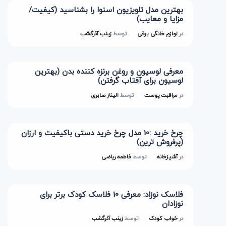
بهترین مدل تلویزیون اسنوا را بشناسید (کیفیت/
مزایا و معایب)
در
لوازم خانگی برقی
توسط
زینب آذرگشب
معرفی لوسیون و روغن برنزه کننده بدن (بهترین
لوسیون برای آفتاب گرفتن)
در
مراقبت پوست
توسط
الیناز صابری
چرخ خرید :10 مدل چرخ خرید دستی باکیفیت و ارزان
(پرفروش ترین)
در
آشپزخانه
توسط
فاطمه ریاضی
فلاسک نوزاد: معرفی 10 فلاسک کودک برتر برای
نوزادان
در
خواب کودک
توسط
زینب آذرگشب