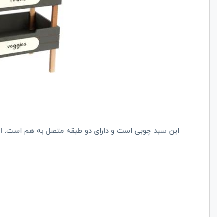
این سبد چوبی است و دارای دو طبقه متصل به هم است. ابعاد هر طبقه 36*22*20 بوده و