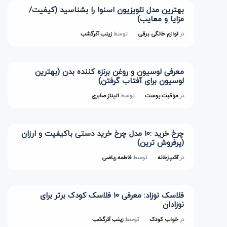
بهترین مدل تلویزیون اسنوا را بشناسید (کیفیت/
مزایا و معایب)
در
لوازم خانگی برقی
توسط
زینب آذرگشب
معرفی لوسیون و روغن برنزه کننده بدن (بهترین
لوسیون برای آفتاب گرفتن)
در
مراقبت پوست
توسط
الیناز صابری
چرخ خرید :10 مدل چرخ خرید دستی باکیفیت و ارزان
(پرفروش ترین)
در
آشپزخانه
توسط
فاطمه ریاضی
فلاسک نوزاد: معرفی 10 فلاسک کودک برتر برای
نوزادان
در
خواب کودک
توسط
زینب آذرگشب