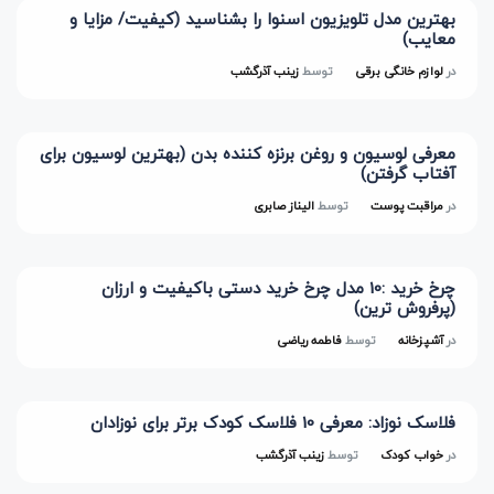
بهترین مدل تلویزیون اسنوا را بشناسید (کیفیت/ مزایا و
معایب)
در
لوازم خانگی برقی
توسط
زینب آذرگشب
معرفی لوسیون و روغن برنزه کننده بدن (بهترین لوسیون برای
آفتاب گرفتن)
در
مراقبت پوست
توسط
الیناز صابری
چرخ خرید :10 مدل چرخ خرید دستی باکیفیت و ارزان
(پرفروش ترین)
در
آشپزخانه
توسط
فاطمه ریاضی
فلاسک نوزاد: معرفی 10 فلاسک کودک برتر برای نوزادان
در
خواب کودک
توسط
زینب آذرگشب