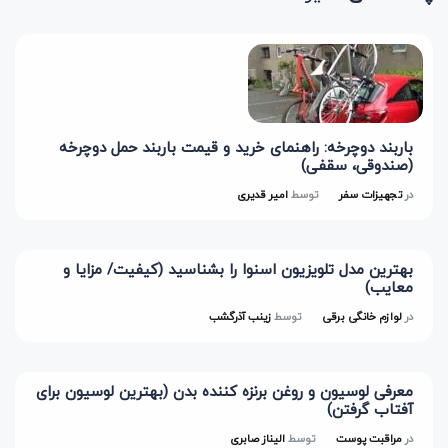
باربند دوچرخه: راهنمای خرید و قیمت باربند حمل دوچرخه
(صندوقی، سقفی)
در
تجهیزات سفر
توسط
امیر قدیری
بهترین مدل تلویزیون اسنوا را بشناسید (کیفیت/ مزایا و
معایب)
در
لوازم خانگی برقی
توسط
زینب آذرگشب
معرفی لوسیون و روغن برنزه کننده بدن (بهترین لوسیون برای
آفتاب گرفتن)
در
مراقبت پوست
توسط
الیناز صابری