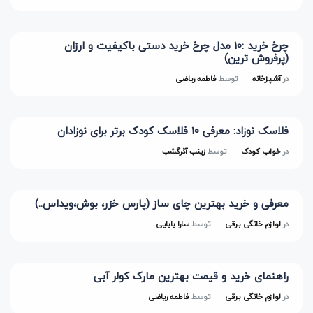
چرخ خرید :10 مدل چرخ خرید دستی باکیفیت و ارزان
(پرفروش ترین)
در
آشپزخانه
توسط
فاطمه ریاضی
فلاسک نوزاد: معرفی 10 فلاسک کودک برتر برای نوزادان
در
خواب کودک
توسط
زینب آذرگشب
معرفی و خرید بهترین چای ساز (پارس خزر، بوش،ویداس..)
در
لوازم خانگی برقی
توسط
سارا بابایی
راهنمای خرید و قیمت بهترین مارک کولر آبی
در
لوازم خانگی برقی
توسط
فاطمه ریاضی