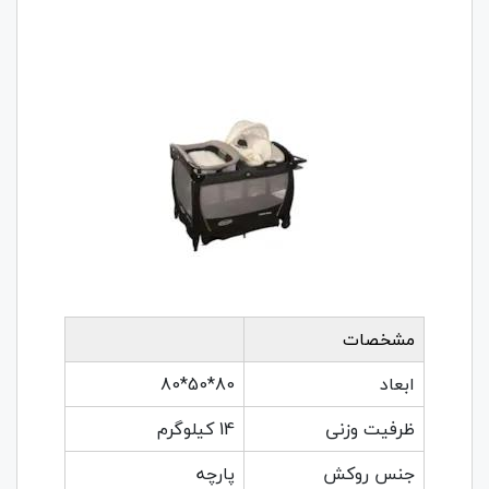
مشخصات
ابعاد
80*50*80
ظرفیت وزنی
14 کیلوگرم
جنس روکش
پارچه