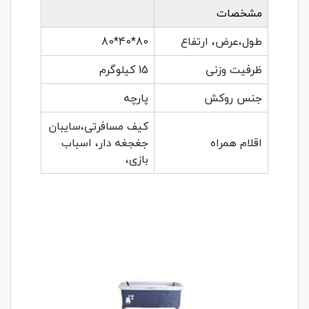
مشخصات
طول،عرض، ارتفاع
80*40*80
ظرفیت وزنی
15 کیلوگرم
جنس روکش
پارچه
کیف مسافرتی،سایبان
اقلام همراه
جغجغه دار، اسباب
بازی،