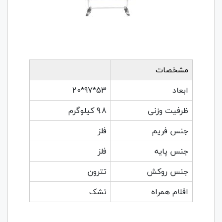
مشخصات
ابعاد
53*97*20
ظرفیت وزنی
9.8 کیلوگرم
جنس فریم
فلز
جنس پایه
فلز
جنس روکش
تترون
اقلام همراه
تشک