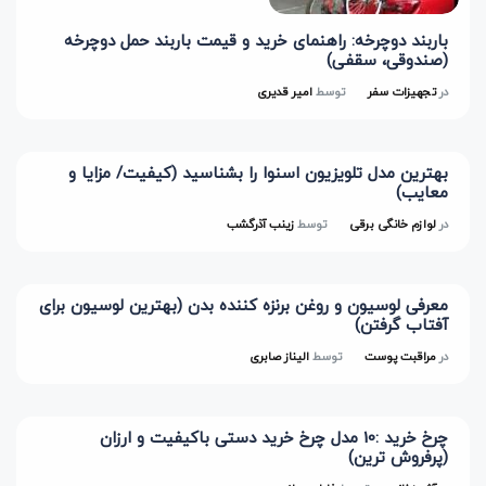
باربند دوچرخه: راهنمای خرید و قیمت باربند حمل دوچرخه
(صندوقی، سقفی)
در
تجهیزات سفر
توسط
امیر قدیری
بهترین مدل تلویزیون اسنوا را بشناسید (کیفیت/ مزایا و
معایب)
در
لوازم خانگی برقی
توسط
زینب آذرگشب
معرفی لوسیون و روغن برنزه کننده بدن (بهترین لوسیون برای
آفتاب گرفتن)
در
مراقبت پوست
توسط
الیناز صابری
چرخ خرید :10 مدل چرخ خرید دستی باکیفیت و ارزان
(پرفروش ترین)