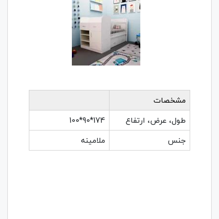
مشخصات
طول، عرض، ارتفاع
174*90*100
جنس
ملامینه