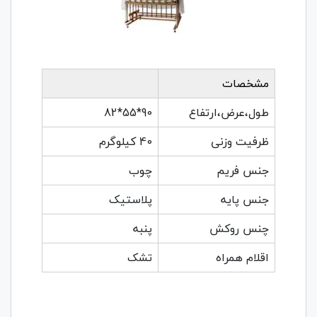
مشخصات
طول،عرض،ارتفاع
90*55*82
ظرفیت وزنی
40 کیلوگرم
جنس فریم
چوب
جنس پایه
پلاستیک
چنس روکش
پنبه
اقلام همراه
تشک