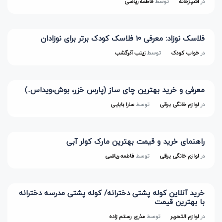
در
آشپزخانه
توسط
فاطمه ریاضی
فلاسک نوزاد: معرفی 10 فلاسک کودک برتر برای نوزادان
در
خواب کودک
توسط
زینب آذرگشب
معرفی و خرید بهترین چای ساز (پارس خزر، بوش،ویداس..)
در
لوازم خانگی برقی
توسط
سارا بابایی
راهنمای خرید و قیمت بهترین مارک کولر آبی
در
لوازم خانگی برقی
توسط
فاطمه ریاضی
خرید آنلاین کوله پشتی دخترانه/ کوله پشتی مدرسه دخترانه
با بهترین قیمت
در
لوازم التحریر
توسط
عذری رستم زاده