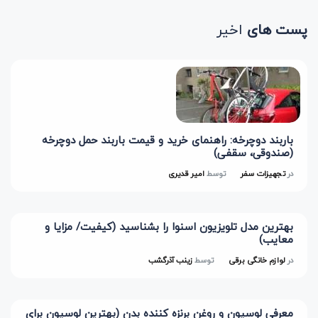
پست های
اخیر
باربند دوچرخه: راهنمای خرید و قیمت باربند حمل دوچرخه
(صندوقی، سقفی)
در
تجهیزات سفر
توسط
امیر قدیری
بهترین مدل تلویزیون اسنوا را بشناسید (کیفیت/ مزایا و
معایب)
در
لوازم خانگی برقی
توسط
زینب آذرگشب
معرفی لوسیون و روغن برنزه کننده بدن (بهترین لوسیون برای