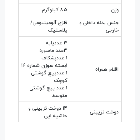
وزن
8.5 کیلوگرم
جنس بدنه داخلی و
فلزی آلومینیومی/
خارجی
پلاستیک
۳ عددپایه
۳عدد ماسوره
۱ عددبشکاف
۱بسته سوزن شماره ۱۴
اقلام همراه
۱ عددپیچ گوشتی
کوچک
1 عدد پیچ گوشتی
متوسط
14 دوخت تزیینی و
دوخت تزیینی
حاشیه ایی