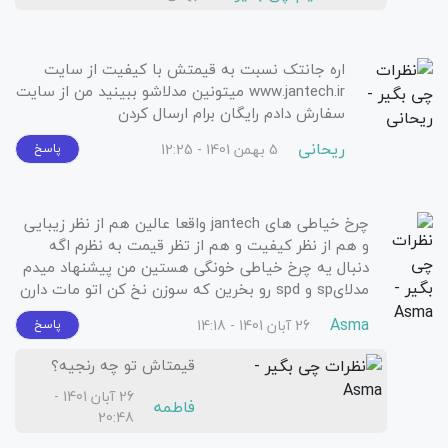
اره جانتک نسبت به قیمتش با کیفیت از سایت
www.jantech.ir میتونین مدلاشو ببینید من از سایت
سفارش دادم رایگان برام ارسال کردن
ریحانی
5 بهمن 1401 - 12:25
پاسخ
چرخ خیاطی های jantech واقعا عالین هم از نظر زیبایی
و هم از نظر کیفیت و هم از تظر قیمت به نظرم اگه
دنبال یه چرخ خیاطی خونگی هستین من پیشنهاد میدم
مدلایsp و spd رو بخرین که سوزن نخ کن اتو مات دارن
Asma
26 آبان 1401 - 14:18
پاسخ
قیمتاش تو چه رنجیه؟
26 آبان 1401 -
فاطمه
20:48