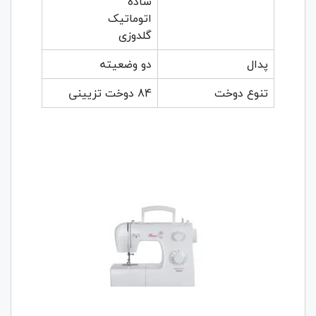
ساده
اتوماتیک
گلدوزی
پدال
دو وضعیته
تنوع دوخت
84 دوخت تزیینی