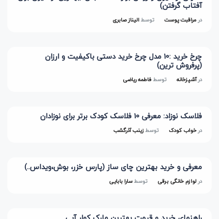
آفتاب گرفتن)
در
مراقبت پوست
توسط
الیناز صابری
چرخ خرید :10 مدل چرخ خرید دستی باکیفیت و ارزان
(پرفروش ترین)
در
آشپزخانه
توسط
فاطمه ریاضی
فلاسک نوزاد: معرفی 10 فلاسک کودک برتر برای نوزادان
در
خواب کودک
توسط
زینب آذرگشب
معرفی و خرید بهترین چای ساز (پارس خزر، بوش،ویداس..)
در
لوازم خانگی برقی
توسط
سارا بابایی
راهنمای خرید و قیمت بهترین مارک کولر آبی