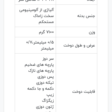
آلیاژی از آلومینیومی
جنس بدنه
سخت زاماک
مستحکم
وزن
7100 گرم
0/5 میلیمتر،0/7
عرض و طول دوخت
میلیمتر
سر دوز
پارچه های ضخیم
پارچه های نازک
پس دوزی
تیکه دوزی
دکمه و جا دکمه
قابلیت دوخت
زیپ
زیگزاگ
ژتون دوزی