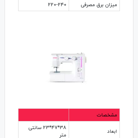
میزان برق مصرفی
220-240
مشخصات
38*47*23 سانتی
ابعاد
متر