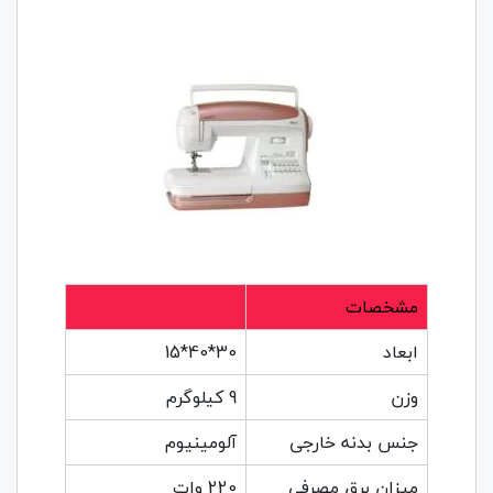
مشخصات
ابعاد
30*40*15
وزن
9 کیلوگرم
جنس بدنه خارجی
آلومینیوم
میزان برق مصرفی
220 وات