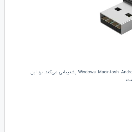
دانگل بلوتوث اوریکو مدل BTA-409 از سیستم عامل‌های Windows, Macintosh, Android پشتیبانی ‌می‌کند. برد این