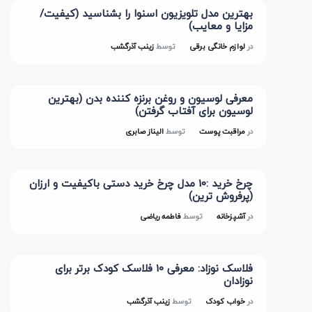
بهترین مدل تلویزیون اسنوا را بشناسید (کیفیت/
مزایا و معایب)
در
لوازم خانگی برقی
توسط
زینب آذرگشب
معرفی لوسیون و روغن برنزه کننده بدن (بهترین
لوسیون برای آفتاب گرفتن)
در
مراقبت پوست
توسط
الیناز صابری
چرخ خرید :10 مدل چرخ خرید دستی باکیفیت و ارزان
(پرفروش ترین)
در
آشپزخانه
توسط
فاطمه ریاضی
فلاسک نوزاد: معرفی 10 فلاسک کودک برتر برای
نوزادان
در
خواب کودک
توسط
زینب آذرگشب