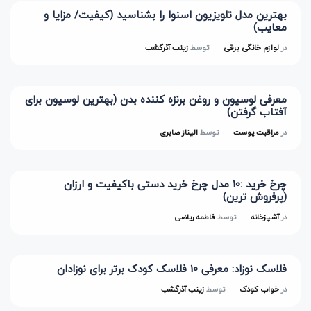
بهترین مدل تلویزیون اسنوا را بشناسید (کیفیت/ مزایا و
معایب)
در
لوازم خانگی برقی
توسط
زینب آذرگشب
معرفی لوسیون و روغن برنزه کننده بدن (بهترین لوسیون برای
آفتاب گرفتن)
در
مراقبت پوست
توسط
الیناز صابری
چرخ خرید :10 مدل چرخ خرید دستی باکیفیت و ارزان
(پرفروش ترین)
در
آشپزخانه
توسط
فاطمه ریاضی
فلاسک نوزاد: معرفی 10 فلاسک کودک برتر برای نوزادان
در
خواب کودک
توسط
زینب آذرگشب