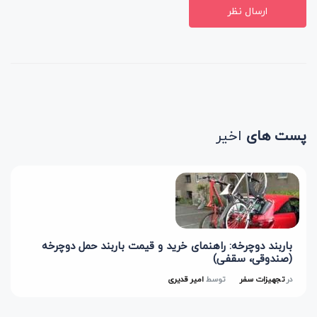
ارسال نظر
پست های
اخیر
باربند دوچرخه: راهنمای خرید و قیمت باربند حمل دوچرخه
(صندوقی، سقفی)
در
تجهیزات سفر
توسط
امیر قدیری