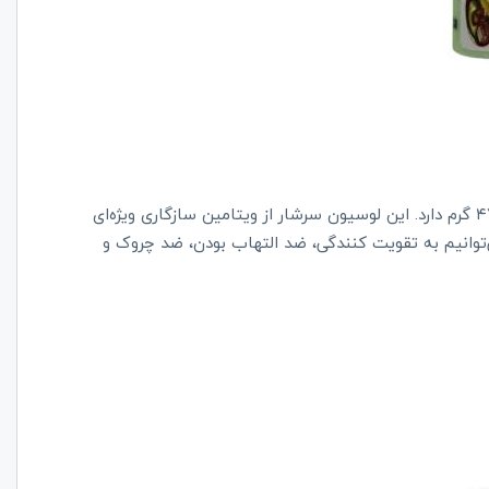
این لوسیون از عصاره آواکادوو درست شده و وزنی معادل ۴۷۰ گرم دارد. این لوسیون سرشار از ویتامین سازگاری ویژه‌ای
وانیم به تقویت کنندگی، ضد التهاب بودن، ضد چروک و