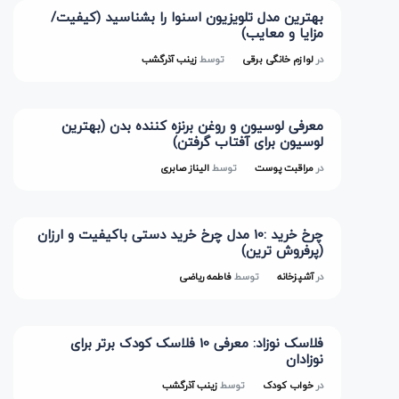
بهترین مدل تلویزیون اسنوا را بشناسید (کیفیت/
مزایا و معایب)
در
لوازم خانگی برقی
توسط
زینب آذرگشب
معرفی لوسیون و روغن برنزه کننده بدن (بهترین
لوسیون برای آفتاب گرفتن)
در
مراقبت پوست
توسط
الیناز صابری
چرخ خرید :10 مدل چرخ خرید دستی باکیفیت و ارزان
(پرفروش ترین)
در
آشپزخانه
توسط
فاطمه ریاضی
فلاسک نوزاد: معرفی 10 فلاسک کودک برتر برای
نوزادان
در
خواب کودک
توسط
زینب آذرگشب