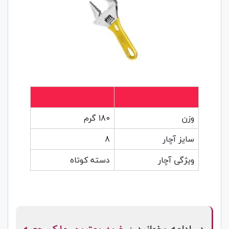
وزن
180 گرم
سایز آچار
8
ویژگی آچار
دسته کوتاه