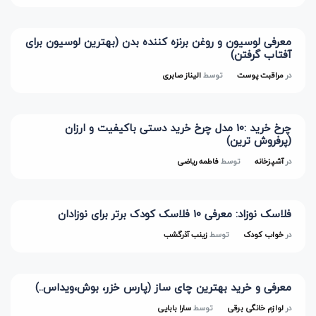
معرفی لوسیون و روغن برنزه کننده بدن (بهترین لوسیون برای
آفتاب گرفتن)
در
مراقبت پوست
توسط
الیناز صابری
چرخ خرید :10 مدل چرخ خرید دستی باکیفیت و ارزان
(پرفروش ترین)
در
آشپزخانه
توسط
فاطمه ریاضی
فلاسک نوزاد: معرفی 10 فلاسک کودک برتر برای نوزادان
در
خواب کودک
توسط
زینب آذرگشب
معرفی و خرید بهترین چای ساز (پارس خزر، بوش،ویداس..)
در
لوازم خانگی برقی
توسط
سارا بابایی