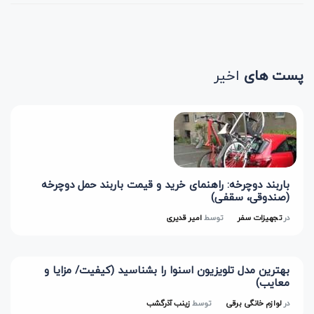
پست های
اخیر
باربند دوچرخه: راهنمای خرید و قیمت باربند حمل دوچرخه
(صندوقی، سقفی)
در
تجهیزات سفر
توسط
امیر قدیری
بهترین مدل تلویزیون اسنوا را بشناسید (کیفیت/ مزایا و
معایب)
در
لوازم خانگی برقی
توسط
زینب آذرگشب