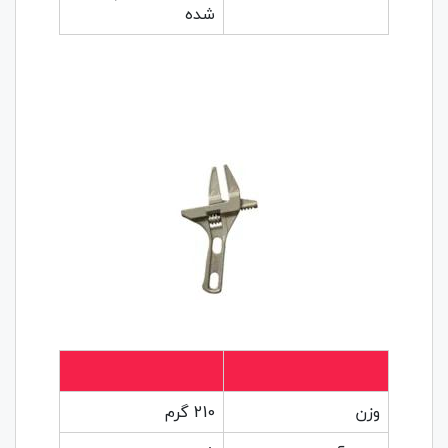
شده
وزن
210 گرم