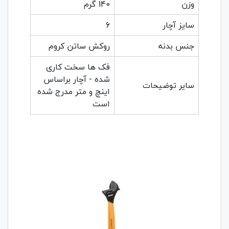
وزن
140 گرم
سایز آچار
6
جنس بدنه
روکش ساتن کروم
فک ها سخت کاری
شده - آچار براساس
سایر توضیحات
اینچ و متر مدرج شده
است