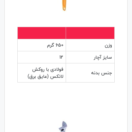
وزن
650 گرم
سایز آچار
12
فولادی با روکش
جنس بدنه
لاتکس (عایق برق)