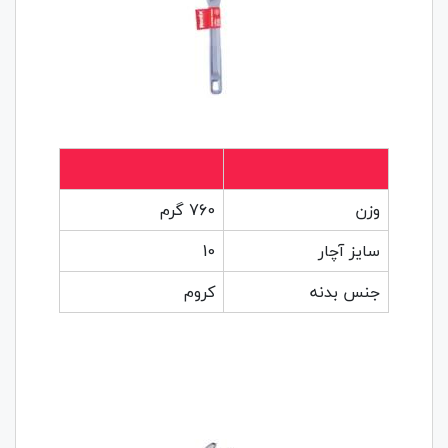
وزن
760 گرم
سایز آچار
10
جنس بدنه
کروم