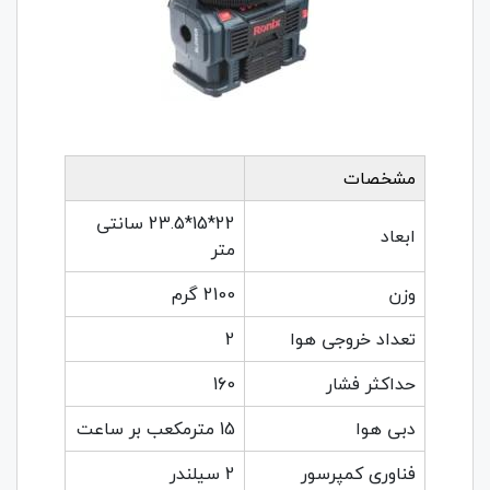
مشخصات
22*15*23.5 سانتی
ابعاد
متر
وزن
2100 گرم
تعداد خروجی هوا
2
حداکثر فشار
160
دبی هوا
15 مترمکعب بر ساعت
فناوری کمپرسور
2 سیلندر