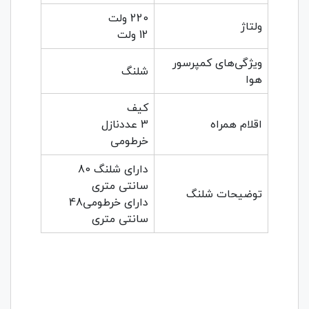
220 ولت
ولتاژ
12 ولت
ویژگی‌های کمپرسور
شلنگ
هوا
کیف
اقلام همراه
3 عددنازل
خرطومی
دارای شلنگ 80
سانتی متری
توضیحات شلنگ
دارای خرطومی48
سانتی متری