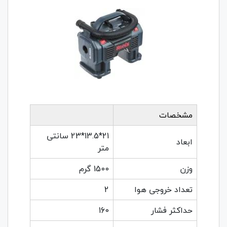
مشخصات
21*13.5*23 سانتی
ابعاد
متر
وزن
1500 گرم
تعداد خروجی هوا
2
حداکثر فشار
160