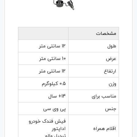
مشخصات
طول
12 سانتی متر
عرض
10 سانتی متر
ارتفاع
12 سانتی متر
وزن
0.5 کیلوگرم
مناسب برای
14+ سال
جنس
پی وی سی
فیش فندک خودرو
اقلام همراه
اداپتور
تبدیل والو