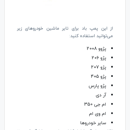
از این پمپ باد برای تایر ماشین خودروهای زیر
می‌توانید استفاده کنید:
پژوو 2008
پژو 206
پژو 207
پژو 405
پژو پارس
آر دی
ام جی 350
ام وی ام
سایر خودروها