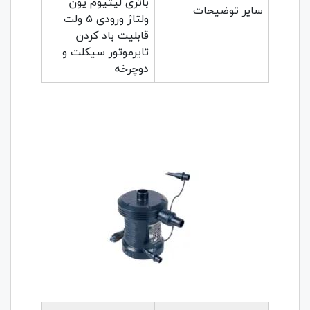
باتری لیتیوم یون
سایر توضیحات
ولتاژ ورودی 5 ولت
قابلیت باد کردن
تایرموتور سیکلت و
دوچرخه