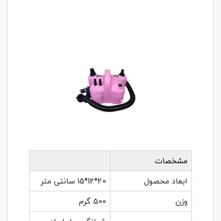
مشخصات
ابعاد محصول
20*12*15 سانتی متر
وزن
500 گرم