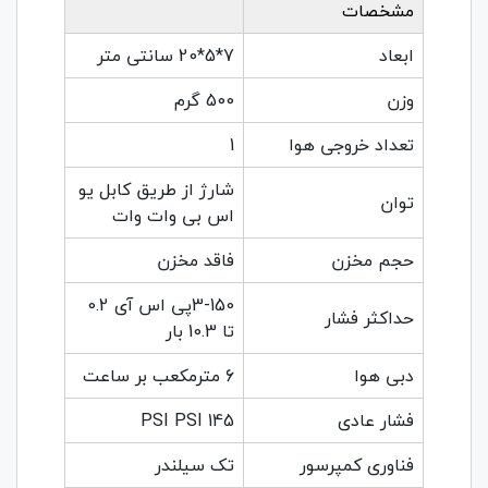
مشخصات
ابعاد
7*5*20 سانتی متر
وزن
500 گرم
تعداد خروجی هوا
1
شارژ از طریق کابل یو
توان
اس بی وات وات
حجم مخزن
فاقد مخزن
3-150پی اس آی 0.2
حداکثر فشار
تا 10.3 بار
دبی هوا
6 مترمکعب بر ساعت
فشار عادی
145 PSI PSI
فناوری کمپرسور
تک سیلندر