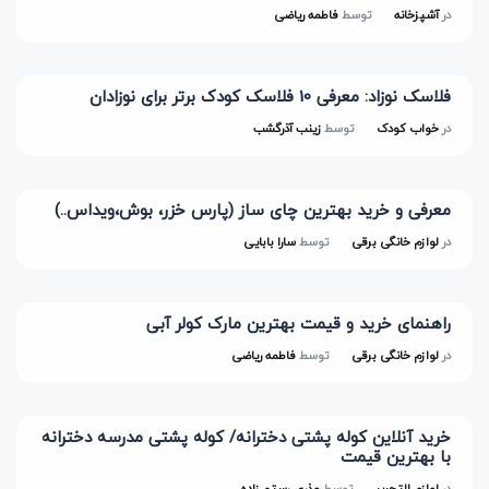
در
آشپزخانه
توسط
فاطمه ریاضی
فلاسک نوزاد: معرفی 10 فلاسک کودک برتر برای نوزادان
در
خواب کودک
توسط
زینب آذرگشب
معرفی و خرید بهترین چای ساز (پارس خزر، بوش،ویداس..)
در
لوازم خانگی برقی
توسط
سارا بابایی
راهنمای خرید و قیمت بهترین مارک کولر آبی
در
لوازم خانگی برقی
توسط
فاطمه ریاضی
خرید آنلاین کوله پشتی دخترانه/ کوله پشتی مدرسه دخترانه
با بهترین قیمت
در
لوازم التحریر
توسط
عذری رستم زاده