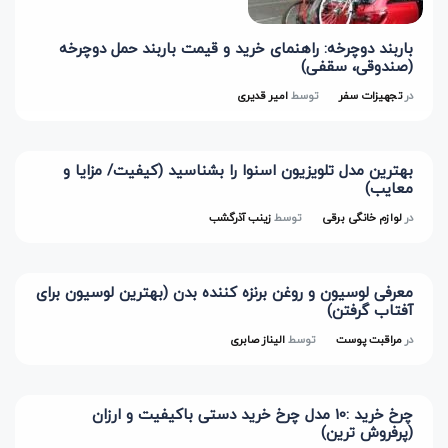
باربند دوچرخه: راهنمای خرید و قیمت باربند حمل دوچرخه
(صندوقی، سقفی)
در
تجهیزات سفر
توسط
امیر قدیری
بهترین مدل تلویزیون اسنوا را بشناسید (کیفیت/ مزایا و
معایب)
در
لوازم خانگی برقی
توسط
زینب آذرگشب
معرفی لوسیون و روغن برنزه کننده بدن (بهترین لوسیون برای
آفتاب گرفتن)
در
مراقبت پوست
توسط
الیناز صابری
چرخ خرید :10 مدل چرخ خرید دستی باکیفیت و ارزان
(پرفروش ترین)