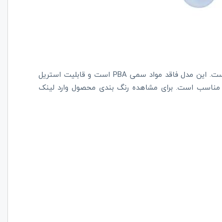
نوع سری پستانک ارتودنسی بوده و جنس آن سیلیکونی است. این مدل فاقد مواد سمی PBA است و قابلیت استریل
د. پستانک چیکو برای رده سنی بدو تولد تا 6 ماه مناسب است. برای مشاهده رنگ بندی محصول وارد لینک