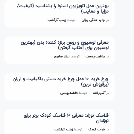
بهترین مدل تلویزیون اسنوا را بشناسید (کیفیت/
مزایا و معایب)
در
لوازم خانگی برقی
توسط
زینب آذرگشب
معرفی لوسیون و روغن برنزه کننده بدن (بهترین
لوسیون برای آفتاب گرفتن)
در
مراقبت پوست
توسط
الیناز صابری
چرخ خرید :10 مدل چرخ خرید دستی باکیفیت و ارزان
(پرفروش ترین)
در
آشپزخانه
توسط
فاطمه ریاضی
فلاسک نوزاد: معرفی 10 فلاسک کودک برتر برای
نوزادان
در
خواب کودک
توسط
زینب آذرگشب