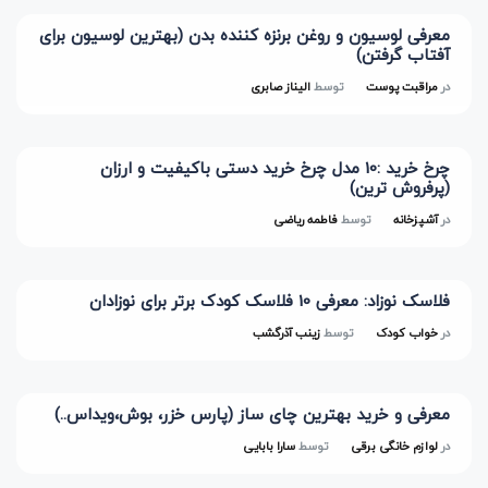
معرفی لوسیون و روغن برنزه کننده بدن (بهترین لوسیون برای
آفتاب گرفتن)
در
مراقبت پوست
توسط
الیناز صابری
چرخ خرید :10 مدل چرخ خرید دستی باکیفیت و ارزان
(پرفروش ترین)
در
آشپزخانه
توسط
فاطمه ریاضی
فلاسک نوزاد: معرفی 10 فلاسک کودک برتر برای نوزادان
در
خواب کودک
توسط
زینب آذرگشب
معرفی و خرید بهترین چای ساز (پارس خزر، بوش،ویداس..)
در
لوازم خانگی برقی
توسط
سارا بابایی