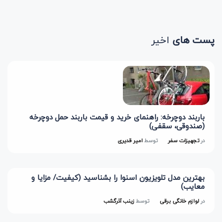
پست های
اخیر
باربند دوچرخه: راهنمای خرید و قیمت باربند حمل دوچرخه
(صندوقی، سقفی)
در
تجهیزات سفر
توسط
امیر قدیری
بهترین مدل تلویزیون اسنوا را بشناسید (کیفیت/ مزایا و
معایب)
در
لوازم خانگی برقی
توسط
زینب آذرگشب