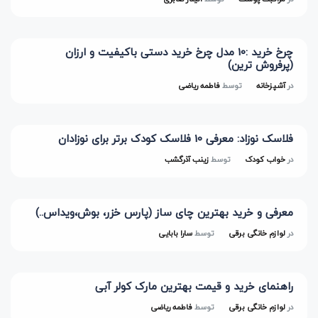
چرخ خرید :10 مدل چرخ خرید دستی باکیفیت و ارزان
(پرفروش ترین)
در
آشپزخانه
توسط
فاطمه ریاضی
فلاسک نوزاد: معرفی 10 فلاسک کودک برتر برای نوزادان
در
خواب کودک
توسط
زینب آذرگشب
معرفی و خرید بهترین چای ساز (پارس خزر، بوش،ویداس..)
در
لوازم خانگی برقی
توسط
سارا بابایی
راهنمای خرید و قیمت بهترین مارک کولر آبی
در
لوازم خانگی برقی
توسط
فاطمه ریاضی