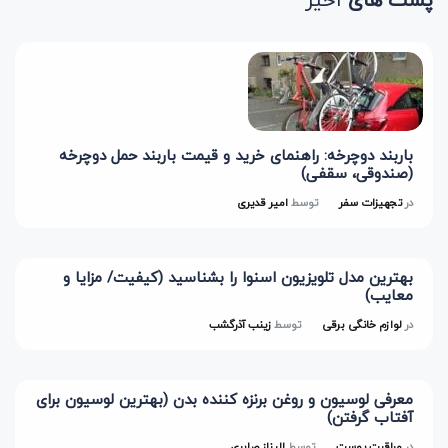
باربند دوچرخه: راهنمای خرید و قیمت باربند حمل دوچرخه
(صندوقی، سقفی)
در
تجهیزات سفر
توسط
امیر قدیری
بهترین مدل تلویزیون اسنوا را بشناسید (کیفیت/ مزایا و
معایب)
در
لوازم خانگی برقی
توسط
زینب آذرگشب
معرفی لوسیون و روغن برنزه کننده بدن (بهترین لوسیون برای
آفتاب گرفتن)
در
مراقبت پوست
توسط
الیناز صابری