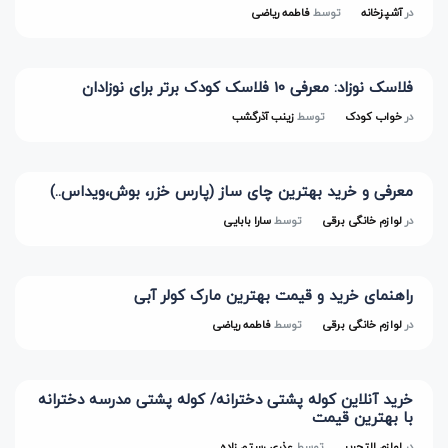
در
آشپزخانه
توسط
فاطمه ریاضی
فلاسک نوزاد: معرفی 10 فلاسک کودک برتر برای نوزادان
در
خواب کودک
توسط
زینب آذرگشب
معرفی و خرید بهترین چای ساز (پارس خزر، بوش،ویداس..)
در
لوازم خانگی برقی
توسط
سارا بابایی
راهنمای خرید و قیمت بهترین مارک کولر آبی
در
لوازم خانگی برقی
توسط
فاطمه ریاضی
خرید آنلاین کوله پشتی دخترانه/ کوله پشتی مدرسه دخترانه
با بهترین قیمت
در
لوازم التحریر
توسط
عذری رستم زاده