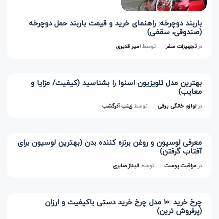
باربند دوچرخه: راهنمای خرید و قیمت باربند حمل دوچرخه
(صندوقی، سقفی)
در
تجهیزات سفر
توسط
امیر قدیری
بهترین مدل تلویزیون اسنوا را بشناسید (کیفیت/ مزایا و
معایب)
در
لوازم خانگی برقی
توسط
زینب آذرگشب
معرفی لوسیون و روغن برنزه کننده بدن (بهترین لوسیون برای
آفتاب گرفتن)
در
مراقبت پوست
توسط
الیناز صابری
چرخ خرید :10 مدل چرخ خرید دستی باکیفیت و ارزان
(پرفروش ترین)